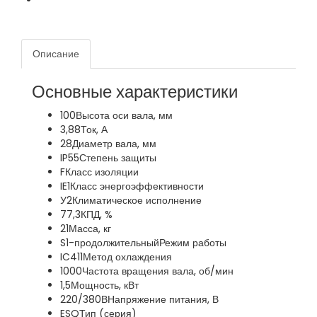
Описание
Основные характеристики
100
Высота оси вала, мм
3,88
Ток, А
28
Диаметр вала, мм
IP55
Степень защиты
F
Класс изоляции
IE1
Класс энергоэффективности
У2
Климатическое исполнение
77,3
КПД, %
21
Масса, кг
S1-продолжительный
Режим работы
IC411
Метод охлаждения
1000
Частота вращения вала, об/мин
1,5
Мощность, кВт
220/380В
Напряжение питания, В
ESQ
Тип (серия)