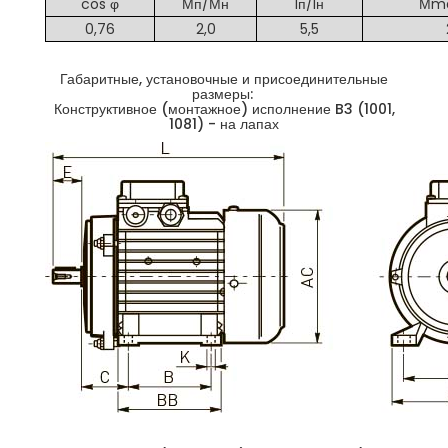
cos φ
Мп/Мн
Iп/Iн
Мm
0,76
2,0
5,5
Габаритные, установочные и присоединительные
размеры:
Конструктивное (монтажное) исполнение B3 (1001,
1081) - на лапах