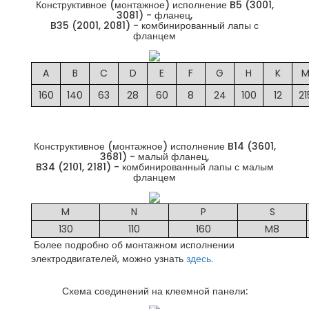
Конструктивное (монтажное) исполнение B5 (3001,
3081) - фланец,
B35 (2001, 2081) - комбинированный лапы с
фланцем
A
B
C
D
E
F
G
H
K
160
140
63
28
60
8
24
100
12
21
Конструктивное (монтажное) исполнение B14 (3601,
3681) - малый фланец,
B34 (2101, 2181) - комбинированный лапы с малым
фланцем
M
N
P
S
130
110
160
M8
Более подробно об монтажном исполнении
электродвигателей, можно узнать
здесь
.
Схема соединений на клеемной панели: