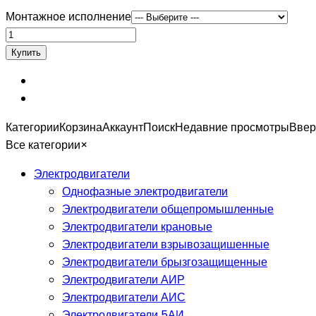
Монтажное исполнение
Категории
Корзина
Аккаунт
Поиск
Недавние просмотры
Ввер
Все категории
×
Электродвигатели
Однофазные электродвигатели
Электродвигатели общепромышленные
Электродвигатели крановые
Электродвигатели взрывозащишенные
Электродвигатели брызгозащищенные
Электродвигатели АИР
Электродвигатели АИС
Электродвигатели 5АИ