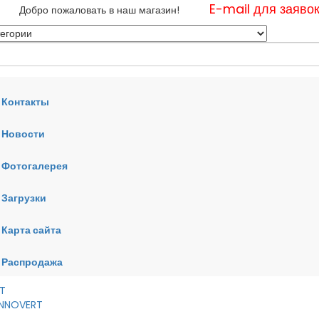
E-mail для заяво
Добро пожаловать в наш магазин!
Контакты
Новости
нные
Фотогалерея
ные
ные
Загрузки
Карта сайта
RT
VERT
AI
Распродажа
RT
 INNOVERT