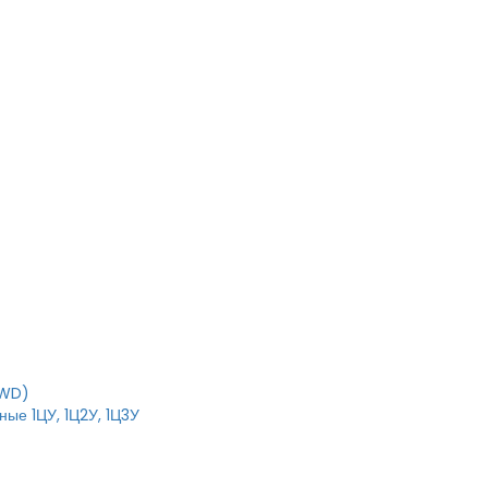
RWD)
ые 1ЦУ, 1Ц2У, 1Ц3У