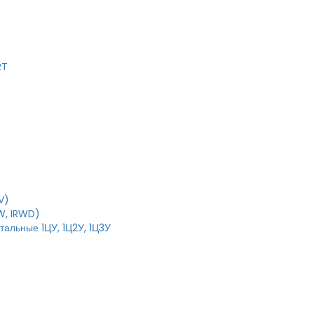
RT
V)
W, IRWD)
тальные 1ЦУ, 1Ц2У, 1Ц3У