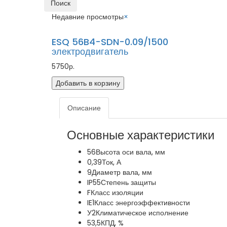
Поиск
Недавние просмотры
×
ESQ 56B4-SDN-0.09/1500
электродвигатель
5750р.
Добавить в корзину
Описание
Основные характеристики
56
Высота оси вала, мм
0,39
Ток, А
9
Диаметр вала, мм
IP55
Степень защиты
F
Класс изоляции
IE1
Класс энергоэффективности
У2
Климатическое исполнение
53,5
КПД, %