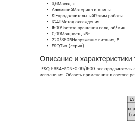
3,6
Масса, кг
Алюминий
Материал станины
S1-продолжительный
Режим работы
IC411
Метод охлаждения
1500
Частота вращения вала, об/мин
0,09
Мощность, кВт
220/380В
Напряжение питания, В
ESQ
Тип (серия)
Описание и характеристики 
ESQ 56B4-SDN-0.09/1500 электродвигатель о
исполнения. Область применения: в составе ре
E
се
(т