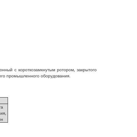
нный с короткозамкнутым ротором, закрытого
очего промышленного оборудования.
та
ия,
ин