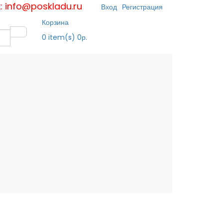
к: info@poskladu.ru
Вход
Регистрация
Корзина
0
item(s)
0р.