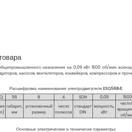
товара
бщепромышленного назначения на 0,09 кВт 1500 об/мин асинхро
дукторов, насосов, вентиляторов, конвейеров, компрессоров и пр
Расшифровка наименования электродвигателя ESQ56B4:
SQ
56
B
4
SDN
0,09
1500
часто
рия
габарит,
установочный
число
стандарт
мощность,
вращен
ип)
мм
размер
полюсов
DIN
кВт
об/м
Основные электрические и техничесие параметры: