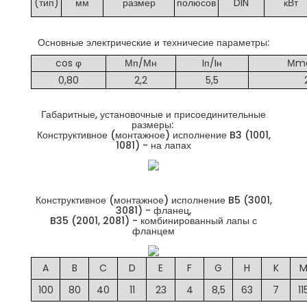
(тип)
мм
размер
полюсов
DIN
кВт
Основные электрические и техничесие параметры:
cos φ
Мп/Мн
Iп/Iн
Мm
0,80
2,2
5,5
Габаритные, установочные и присоединительные
размеры:
Конструктивное (монтажное) исполнение B3 (1001,
1081) - на лапах
Конструктивное (монтажное) исполнение B5 (3001,
3081) - фланец,
B35 (2001, 2081) - комбинированный лапы с
фланцем
A
B
C
D
E
F
G
H
K
100
80
40
11
23
4
8,5
63
7
11