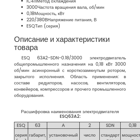
IC411
Метод охлаждения
3000
Частота вращения вала, об/мин
0,18
Мощность, кВт
220/380В
Напряжение питания, В
ESQ
Тип (серия)
Описание и характеристики
товара
ESQ 63A2-SDN-0.18/3000 электродвигатель
общепромышленного назначения на 0,18 кВт 3000
об/мин асинхронный с короткозамкнутым ротором,
закрытого исполнения. Область применения: в
составе редукторов, насосов, вентиляторов,
конвейеров, компрессоров и прочего промышленного
оборудования.
Расшифровка наименования электродвигателя
ESQ63A2:
ESQ
63
А
2
SDN
0,18
серия
габарит,
установочный
число
стандарт
мощност