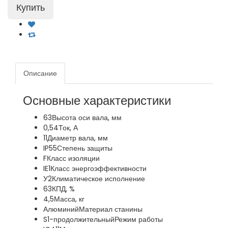
Описание
Основные характеристики
63
Высота оси вала, мм
0,54
Ток, А
11
Диаметр вала, мм
IP55
Степень защиты
F
Класс изоляции
IE1
Класс энергоэффективности
У2
Климатическое исполнение
63
КПД, %
4,5
Масса, кг
Алюминий
Материал станины
S1-продолжительный
Режим работы