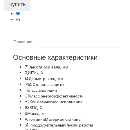
Описание
Основные характеристики
71
Высота оси вала, мм
0,81
Ток, А
14
Диаметр вала, мм
IP55
Степень защиты
F
Класс изоляции
IE1
Класс энергоэффективности
У2
Климатическое исполнение
63
КПД, %
6
Масса, кг
Алюминий
Материал станины
S1-продолжительный
Режим работы