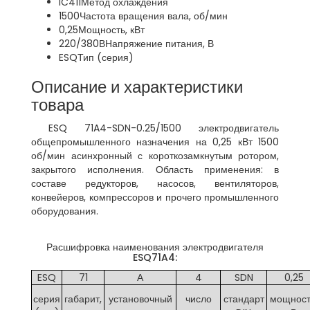
IC411
Метод охлаждения
1500
Частота вращения вала, об/мин
0,25
Мощность, кВт
220/380В
Напряжение питания, В
ESQ
Тип (серия)
Описание и характеристики
товара
ESQ 71A4-SDN-0.25/1500 электродвигатель
общепромышленного назначения на 0,25 кВт 1500
об/мин асинхронный с короткозамкнутым ротором,
закрытого исполнения. Область применения: в
составе редукторов, насосов, вентиляторов,
конвейеров, компрессоров и прочего промышленного
оборудования.
Расшифровка наименования электродвигателя
ESQ71A4:
ESQ
71
А
4
SDN
0,25
серия
габарит,
установочный
число
стандарт
мощност