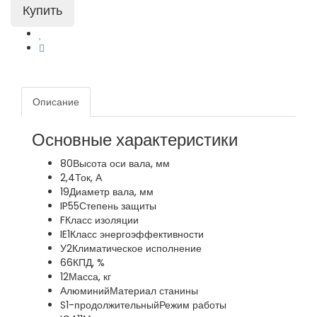
Описание
Основные характеристики
80
Высота оси вала, мм
2,4
Ток, А
19
Диаметр вала, мм
IP55
Степень защиты
F
Класс изоляции
IE1
Класс энергоэффективности
У2
Климатическое исполнение
66
КПД, %
12
Масса, кг
Алюминий
Материал станины
S1-продолжительный
Режим работы