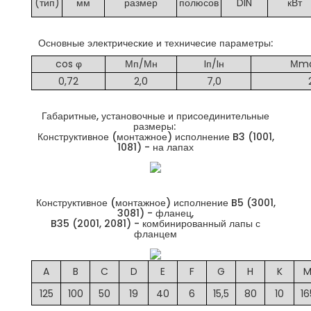
(тип)
мм
размер
полюсов
DIN
кВт
Основные электрические и техничесие параметры:
cos φ
Мп/Мн
Iп/Iн
Мma
0,72
2,0
7,0
Габаритные, установочные и присоединительные
размеры:
Конструктивное (монтажное) исполнение B3 (1001,
1081) - на лапах
Конструктивное (монтажное) исполнение B5 (3001,
3081) - фланец,
B35 (2001, 2081) - комбинированный лапы с
фланцем
A
B
C
D
E
F
G
H
K
125
100
50
19
40
6
15,5
80
10
16