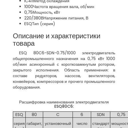
IC411
Метод охлаждения
1000
Частота вращения вала, об/мин
0,75
Мощность, кВт
220/380В
Напряжение питания, В
ESQ
Тип (серия)
Описание и характеристики
товара
ESQ 80C6-SDN-0.75/1000 электродвигатель
общепромышленного назначения на 0,75 кВт 1000
об/мин асинхронный с короткозамкнутым ротором,
закрытого исполнения. Область применения: в
составе редукторов, насосов, вентиляторов,
конвейеров, компрессоров и прочего промышленного
оборудования.
Расшифровка наименования электродвигателя
ESQ80C6:
ESQ
80
C
6
SDN
0,75
серия
габарит,
установочный
число
стандарт
мощност