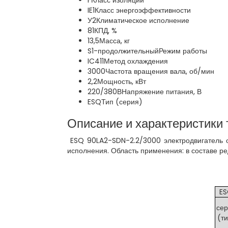
F
Класс изоляции
IE1
Класс энергоэффективности
У2
Климатическое исполнение
81
КПД, %
13,5
Масса, кг
S1-продолжительный
Режим работы
IC411
Метод охлаждения
3000
Частота вращения вала, об/мин
2,2
Мощность, кВт
220/380В
Напряжение питания, В
ESQ
Тип (серия)
Описание и характеристики 
ESQ 90LA2-SDN-2.2/3000 электродвигатель о
исполнения. Область применения: в составе ре
E
се
(т