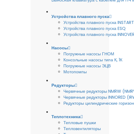
Выносная клавиатура с кабелем для ПЧ
Устройства плавного пуска
Устройства плавного пуска INSTART
Устройства плавного пуска ESQ
Устройства плавного пуска INNOVE
Насосы
Погружные насосы ГНОМ
Консольные насосы типа К, 1К
Погружные насосы ЭЦВ
Мотопомпы
Редукторы
Червячные редукторы NMRW (NMR
Червячные редукторы INNORED (IR
Редукторы цилиндрические горизон
Теплотехника
Тепловые пушки
Тепловентиляторы