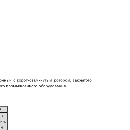
нный с короткозамкнутым ротором, закрытого
очего промышленного оборудования.
0
та
ия,
ин