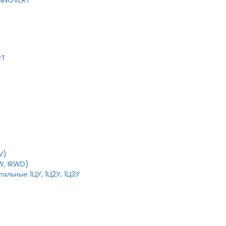
 INNOVERT
RT
V)
W, IRWD)
тальные 1ЦУ, 1Ц2У, 1Ц3У