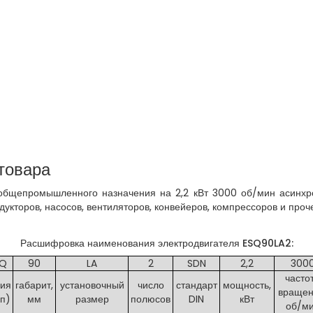
товара
бщепромышленного назначения на 2,2 кВт 3000 об/мин асинхро
дукторов, насосов, вентиляторов, конвейеров, компрессоров и пр
Расшифровка наименования электродвигателя ESQ90LA2:
SQ
90
LA
2
SDN
2,2
300
часто
рия
габарит,
установочный
число
стандарт
мощность,
вращен
ип)
мм
размер
полюсов
DIN
кВт
об/м