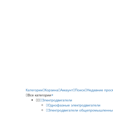
Категории
Корзина
Аккаунт
Поиск
Недавние прос
Все категории
×
Электродвигатели
Однофазные электродвигатели
Электродвигатели общепромышленны