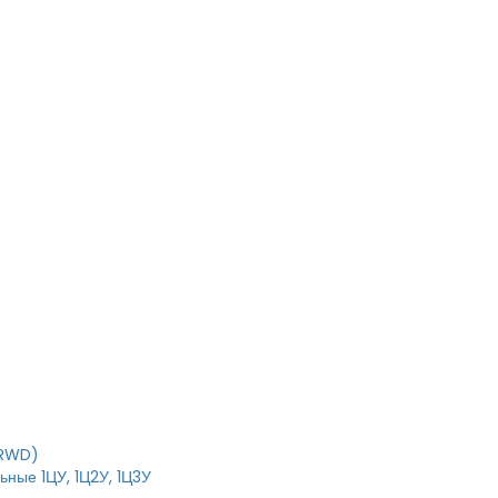
T
IRWD)
ные 1ЦУ, 1Ц2У, 1Ц3У