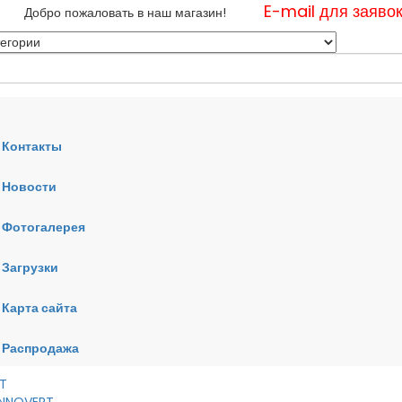
E-mail для заяво
Добро пожаловать в наш магазин!
Контакты
Новости
нные
Фотогалерея
ные
ные
Загрузки
Карта сайта
RT
VERT
AI
Распродажа
RT