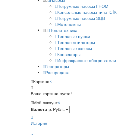
Насосы
Погружные насосы ГНОМ
Консольные насосы типа К, 1К
Погружные насосы ЭЦВ
Мотопомпы
Теплотехника
Тепловые пушки
Тепловентиляторы
Тепловые завесы
Конвекторы
Инфракрасные обогреватели
Генераторы
Распродажа
Корзина
×
Ваша корзина пуста!
Мой аккаунт
×
Валюта
История