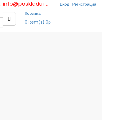
к: info@poskladu.ru
Вход
Регистрация
Корзина
0
item(s)
0р.