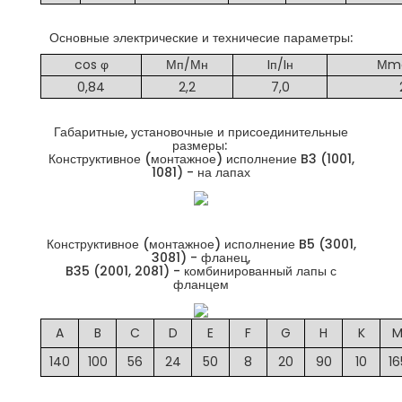
Основные электрические и техничесие параметры:
cos φ
Мп/Мн
Iп/Iн
Мm
0,84
2,2
7,0
Габаритные, установочные и присоединительные
размеры:
Конструктивное (монтажное) исполнение B3 (1001,
1081) - на лапах
Конструктивное (монтажное) исполнение B5 (3001,
3081) - фланец,
B35 (2001, 2081) - комбинированный лапы с
фланцем
A
B
C
D
E
F
G
H
K
140
100
56
24
50
8
20
90
10
16