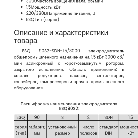
3000
Частота вращения вала, об/мин
1,5
Мощность, кВт
220/380В
Напряжение питания, В
ESQ
Тип (серия)
Описание и характеристики
товара
ESQ 90S2-SDN-1.5/3000 электродвигатель
общепромышленного назначения на 1,5 кВт 3000 об/
мин асинхронный с короткозамкнутым ротором,
закрытого исполнения. Область применения: в
составе редукторов, насосов, вентиляторов,
конвейеров, компрессоров и прочего промышленного
оборудования.
Расшифровка наименования электродвигателя
ESQ90S2:
ESQ
90
S
2
SDN
1,5
серия
габарит,
установочный
число
стандарт
мощност
(тип)
мм
размер
полюсов
DIN
кВт