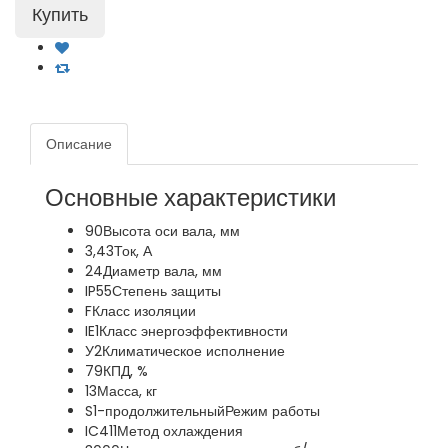
Описание
Основные характеристики
90
Высота оси вала, мм
3,43
Ток, А
24
Диаметр вала, мм
IP55
Степень защиты
F
Класс изоляции
IE1
Класс энергоэффективности
У2
Климатическое исполнение
79
КПД, %
13
Масса, кг
S1-продолжительный
Режим работы
IC411
Метод охлаждения