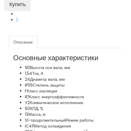
Описание
Основные характеристики
90
Высота оси вала, мм
1,54
Ток, А
24
Диаметр вала, мм
IP55
Степень защиты
F
Класс изоляции
IE1
Класс энергоэффективности
У2
Климатическое исполнение
60
КПД, %
13
Масса, кг
S1-продолжительный
Режим работы
IC411
Метод охлаждения