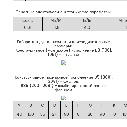
Основные электрические и техничесие параметры:
cos φ
Мп/Мн
Iп/Iн
Мma
0,61
1,8
4,0
Габаритные, установочные и присоединительные
размеры:
Конструктивное (монтажное) исполнение B3 (1001,
1081) - на лапах
Конструктивное (монтажное) исполнение B5 (3001,
3081) - фланец,
B35 (2001, 2081) - комбинированный лапы с
фланцем
A
B
C
D
E
F
G
H
K
140
100
56
24
50
8
20
90
10
16