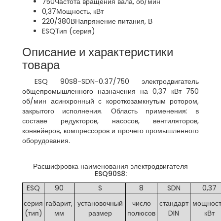
750
Частота вращения вала, об/мин
0,37
Мощность, кВт
220/380В
Напряжение питания, В
ESQ
Тип (серия)
Описание и характеристики
товара
ESQ 90S8-SDN-0.37/750 электродвигатель
общепромышленного назначения на 0,37 кВт 750
об/мин асинхронный с короткозамкнутым ротором,
закрытого исполнения. Область применения: в
составе редукторов, насосов, вентиляторов,
конвейеров, компрессоров и прочего промышленного
оборудования.
Расшифровка наименования электродвигателя
ESQ90S8:
ESQ
90
S
8
SDN
0,37
серия
габарит,
установочный
число
стандарт
мощност
(тип)
мм
размер
полюсов
DIN
кВт