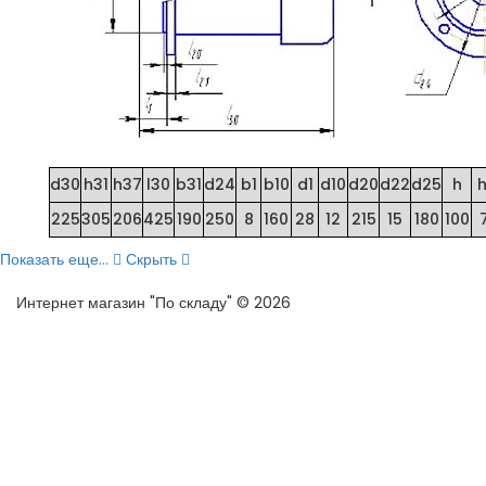
d30
h31
h37
l30
b31
d24
b1
b10
d1
d10
d20
d22
d25
h
h
225
305
206
425
190
250
8
160
28
12
215
15
180
100
Показать еще...
Скрыть
Интернет магазин "По складу" © 2026