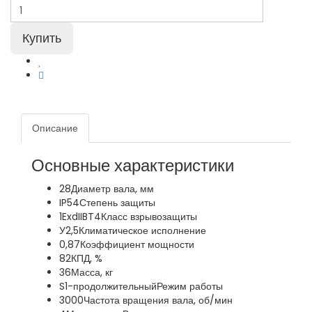
Описание
Основные характеристики
28
Диаметр вала, мм
IP54
Степень защиты
1ExdIIBT4
Класс взрывозащиты
У2,5
Климатическое исполнение
0,87
Коэффициент мощности
82
КПД, %
36
Масса, кг
S1-продолжительный
Режим работы
3000
Частота вращения вала, об/мин