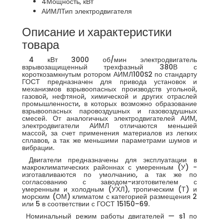
4
Мощность, кВт
АИМЛ
Тип электродвигателя
Описание и характеристики
товара
4 кВт 3000 об/мин электродвигатель
взрывозащищенный трехфазный 380В с
короткозамкнутым ротором АИМЛ100S2 по стандарту
ГОСТ предназначен для привода установок и
механизмов взрывоопасных производств угольной,
газовой, нефтяной, химической и других отраслей
промышленности, в которых возможно образование
взрывоопасных паровоздушных и газовоздушных
смесей. От аналогичных электродвигателей АИМ,
электродвигатели АИМЛ отличаются меньшей
массой, за счет применения материалов из легких
сплавов, а так же меньшими параметрами шумов и
вибрации.
Двигатели предназначены для эксплуатации в
макроклиматических районнах с умеренным (У) -
изготавливаются по умолчанию, а так же по
согласованию с заводом-изготовителем с
умеренным и холодным (УХЛ), тропическим (Т) и
морским (ОМ) климатом с категорией размещения 2
или 5 в соответствии с ГОСТ 15150–69.
Номинальный режим работы двигателей — s1 по