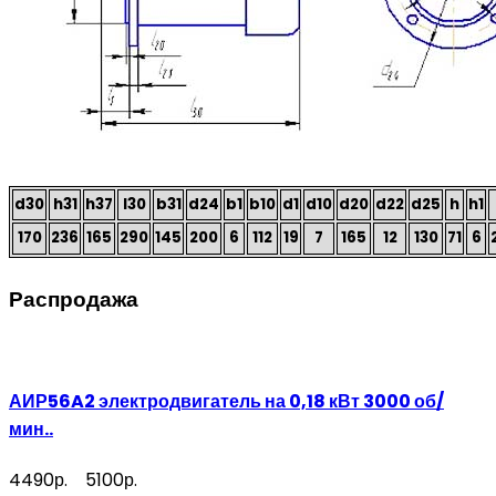
d30
h31
h37
l30
b31
d24
b1
b10
d1
d10
d20
d22
d25
h
h1
170
236
165
290
145
200
6
112
19
7
165
12
130
71
6
Распродажа
АИР56A2 электродвигатель на 0,18 кВт 3000 об/
мин..
4490р.
5100р.