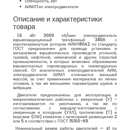
1,5
Мощность, кВт
АИМЛ
Тип электродвигателя
Описание и характеристики
товара
1,5 кВт 3000 об/мин электродвигатель
взрывозащищенный трехфазный 380В с
короткозамкнутым ротором АИМЛ80A2 по стандарту
ГОСТ предназначен для привода установок и
механизмов взрывоопасных производств угольной,
газовой, нефтяной, химической и других отраслей
промышленности, в которых возможно образование
взрывоопасных паровоздушных и газовоздушных
смесей. От аналогичных электродвигателей АИМ,
электродвигатели АИМЛ отличаются меньшей
массой, за счет применения материалов из легких
сплавов, а так же меньшими параметрами шумов и
вибрации.
Двигатели предназначены для эксплуатации в
макроклиматических районнах с умеренным (У) -
изготавливаются по умолчанию, а так же по
согласованию с заводом-изготовителем с
умеренным и холодным (УХЛ), тропическим (Т) и
морским (ОМ) климатом с категорией размещения 2
или 5 в соответствии с ГОСТ 15150–69.
Номинальный режим работы двигателей — s1 по