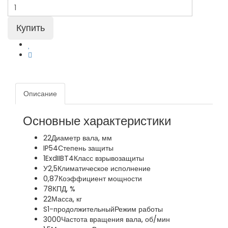
Описание
Основные характеристики
22
Диаметр вала, мм
IP54
Степень защиты
1ExdIIBT4
Класс взрывозащиты
У2,5
Климатическое исполнение
0,87
Коэффициент мощности
78
КПД, %
22
Масса, кг
S1-продолжительный
Режим работы
3000
Частота вращения вала, об/мин