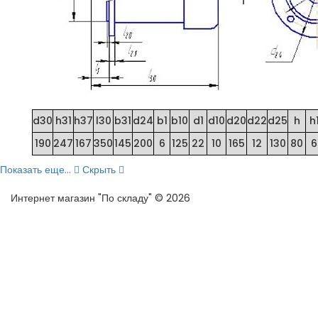
d30
h31
h37
l30
b31
d24
b1
b10
d1
d10
d20
d22
d25
h
h
190
247
167
350
145
200
6
125
22
10
165
12
130
80
6
Показать еще...
Скрыть
Интернет магазин "По складу" © 2026