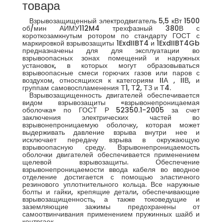
товара
Взрывозащищенный электродвигатель 5,5 кВт 1500
об/мин АИМУ112M4 трехфазный 380В с
короткозамкнутым ротором по стандарту ГОСТ с
маркировкой взрывозащиты 1ExdIIBT4 и 1ExdIIBT4Gb
предназначены для для эксплуатации во
взрывоопасных зонах помещений и наружных
установок, в которых могут образовываться
взрывоопасные смеси горючих газов или паров с
воздухом, относящихся к категориям IIА , IIВ, и
группам самовоспламенения Т1, Т2, ТЗ и Т4.
Взрывозащищенность двигателей обеспечивается
видом взрывозащиты «взрывонепроницаемая
оболочка» по ГОСТ Р 52350.1-2005 за счет
заключения электрических частей во
взрывонепроницаемую оболочку, которая может
выдерживать давление взрыва внутри нее и
исключает передачу взрыва в окружающую
взрывоопасную среду. Взрывонепроницаемость
оболочки двигателей обеспечивается применением
щелевой взрывозащиты. Обеспечение
взрывонепроницаемости ввода кабеля во вводное
отделение достигается с помощью эластичного
резинового уплотнительного кольца. Все наружные
болты и гайки, крепящие детали, обеспечивающие
взрывозащищенность, а также токоведущие и
заземляющие зажимы предохранены от
самоотвинчивания применением пружинных шайб и
контргаек.