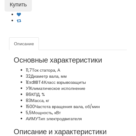
Описание
Основные характеристики
11,7
Ток статора, А
32
Диаметр вала, мм
1ExdIIBT4
Класс взрывозащиты
У1
Климатическое исполнение
86
КПД, %
83
Масса, кг
1500
Частота вращения вала, об/мин
5,5
Мощность, кВт
АИМУ
Тип электродвигателя
Описание и характеристики