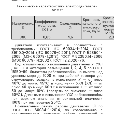
Технические характеристики электродвигателей
АИМУ:
Кратно
Кратность
Коэффициент
началь
Напряжение,
Скольжение,
начального
мощности,
пусков
В
%
пускового
cos φ
момен
тока, Iп/Iн
Мп/
380
0,85
4,6
7
2,3
Двигатели изготавливают в соответствии с
требованиями: ГОСТ IEC 60034-1-2014, ГОСТ
31610.0-2014 (IEC 60079-0:2011), ГОСТ Р 52350.1-
2005 (МЭК 60079-1:2013), ГОСТ Р 52350.14-2006
(МЭК 60079-14:2002), ГОСТ 12.2.020-76.
Вид климатического исполнения двигателей У, УХЛ
, ХЛ , Т и категория размещения 1, 2, 4, 5 по ГОСТ
15150-69. Двигатели работоспособны на высоте над
уровнем моря до 1000 м, при рабочей температуре
окружающего воздуха: в исполнении У — от плюс
40°С до минус 45°С; в исполнении УХЛ (ХЛ) — от
плюс 40 до минус 60°С; в исполнении Т — от плюс
50 до минус 10°С (предельное значение — плюс
60°С). Двигатели в исполнении УХЛ работоспособны
при верхнем значении относительной влажности
100% при температуре 25°С.
Номинальный режим работы двигателей S1 по
ГОСТ IEC 60034-1-2014, по согласованию с
производителем, возможна работа двигателей в