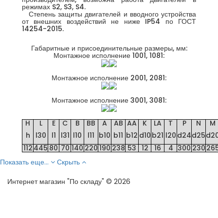
режимах S2, S3, S4.
Степень защиты двигателей и вводного устройства
от внешних воздействий не ниже IP54 по ГОСТ
14254-2015.
Габаритные и присоединительные размеры, мм:
Монтажное исполнение 1001, 1081:
Монтажное исполнение 2001, 2081:
Монтажное исполнение 3001, 3081:
H
L
E
C
B
BB
A
AB
AA
K
LA
T
P
N
M
h
l30
l1
l31
l10
l11
b10
b11
b12
d10
b21
l20
d24
d25
d2
112
445
80
70
140
220
190
238
53
12
16
4
300
230
26
Показать еще...
Скрыть
Интернет магазин "По складу" © 2026