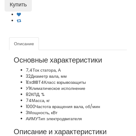
Описание
Основные характеристики
7,4
Ток статора, А
32
Диаметр вала, мм
1ExdIIBT4
Класс взрывозащиты
У1
Климатическое исполнение
82
КПД, %
74
Масса, кг
1000
Частота вращения вала, об/мин
3
Мощность, кВт
АИМУ
Тип электродвигателя
Описание и характеристики