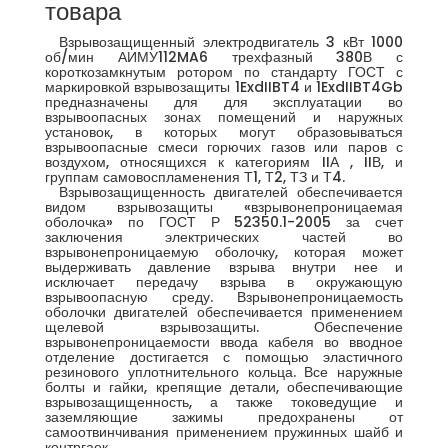
товара
Взрывозащищенный электродвигатель 3 кВт 1000
об/мин АИМУ112MA6 трехфазный 380В с
короткозамкнутым ротором по стандарту ГОСТ с
маркировкой взрывозащиты 1ExdIIBT4 и 1ExdIIBT4Gb
предназначены для для эксплуатации во
взрывоопасных зонах помещений и наружных
установок, в которых могут образовываться
взрывоопасные смеси горючих газов или паров с
воздухом, относящихся к категориям IIА , IIВ, и
группам самовоспламенения Т1, Т2, ТЗ и Т4.
Взрывозащищенность двигателей обеспечивается
видом взрывозащиты «взрывонепроницаемая
оболочка» по ГОСТ Р 52350.1-2005 за счет
заключения электрических частей во
взрывонепроницаемую оболочку, которая может
выдерживать давление взрыва внутри нее и
исключает передачу взрыва в окружающую
взрывоопасную среду. Взрывонепроницаемость
оболочки двигателей обеспечивается применением
щелевой взрывозащиты. Обеспечение
взрывонепроницаемости ввода кабеля во вводное
отделение достигается с помощью эластичного
резинового уплотнительного кольца. Все наружные
болты и гайки, крепящие детали, обеспечивающие
взрывозащищенность, а также токоведущие и
заземляющие зажимы предохранены от
самоотвинчивания применением пружинных шайб и
контргаек.