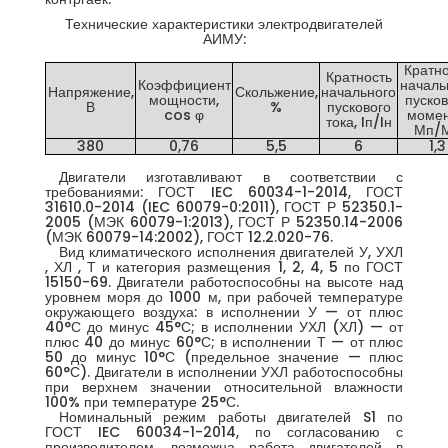
Технические характеристики электродвигателей
АИМУ:
Кратно
Кратность
Коэффициент
началь
Напряжение,
Скольжение,
начального
мощности,
пусков
В
%
пускового
cos φ
момен
тока, Iп/Iн
Мп/
380
0,76
5,5
6
1,3
Двигатели изготавливают в соответствии с
требованиями: ГОСТ IEC 60034-1-2014, ГОСТ
31610.0-2014 (IEC 60079-0:2011), ГОСТ Р 52350.1-
2005 (МЭК 60079-1:2013), ГОСТ Р 52350.14-2006
(МЭК 60079-14:2002), ГОСТ 12.2.020-76.
Вид климатического исполнения двигателей У, УХЛ
, ХЛ , Т и категория размещения 1, 2, 4, 5 по ГОСТ
15150-69. Двигатели работоспособны на высоте над
уровнем моря до 1000 м, при рабочей температуре
окружающего воздуха: в исполнении У — от плюс
40°С до минус 45°С; в исполнении УХЛ (ХЛ) — от
плюс 40 до минус 60°С; в исполнении Т — от плюс
50 до минус 10°С (предельное значение — плюс
60°С). Двигатели в исполнении УХЛ работоспособны
при верхнем значении относительной влажности
100% при температуре 25°С.
Номинальный режим работы двигателей S1 по
ГОСТ IEC 60034-1-2014, по согласованию с
производителем, возможна работа двигателей в