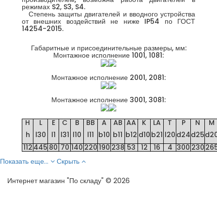
режимах S2, S3, S4.
Степень защиты двигателей и вводного устройства
от внешних воздействий не ниже IP54 по ГОСТ
14254-2015.
Габаритные и присоединительные размеры, мм:
Монтажное исполнение 1001, 1081:
Монтажное исполнение 2001, 2081:
Монтажное исполнение 3001, 3081:
H
L
E
C
B
BB
A
AB
AA
K
LA
T
P
N
M
h
l30
l1
l31
l10
l11
b10
b11
b12
d10
b21
l20
d24
d25
d2
112
445
80
70
140
220
190
238
53
12
16
4
300
230
26
Показать еще...
Скрыть
Интернет магазин "По складу" © 2026