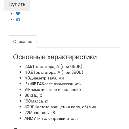
Описание
Основные характеристики
23,5
Ток статора, А (при 660В)
40,8
Ток статора, А (при 380В)
48
Диаметр вала, мм
1ExdIIBT4
Класс взрывозащиты
У1
Климатическое исполнение
88
КПД, %
168
Масса, кг
3000
Частота вращения вала, об/мин
22
Мощность, кВт
АИМУ
Тип электродвигателя