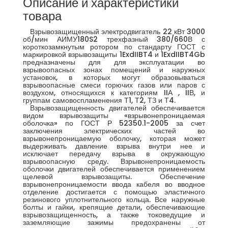
Описание и характеристики
товара
Взрывозащищенный электродвигатель 22 кВт 3000
об/мин АИМУ180S2 трехфазный 380/660В с
короткозамкнутым ротором по стандарту ГОСТ с
маркировкой взрывозащиты 1ExdIIBT4 и 1ExdIIBT4Gb
предназначены для для эксплуатации во
взрывоопасных зонах помещений и наружных
установок, в которых могут образовываться
взрывоопасные смеси горючих газов или паров с
воздухом, относящихся к категориям IIА , IIВ, и
группам самовоспламенения Т1, Т2, ТЗ и Т4.
Взрывозащищенность двигателей обеспечивается
видом взрывозащиты «взрывонепроницаемая
оболочка» по ГОСТ Р 52350.1-2005 за счет
заключения электрических частей во
взрывонепроницаемую оболочку, которая может
выдерживать давление взрыва внутри нее и
исключает передачу взрыва в окружающую
взрывоопасную среду. Взрывонепроницаемость
оболочки двигателей обеспечивается применением
щелевой взрывозащиты. Обеспечение
взрывонепроницаемости ввода кабеля во вводное
отделение достигается с помощью эластичного
резинового уплотнительного кольца. Все наружные
болты и гайки, крепящие детали, обеспечивающие
взрывозащищенность, а также токоведущие и
заземляющие зажимы предохранены от