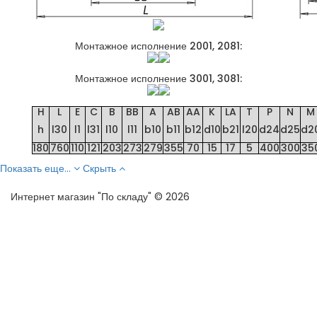
Монтажное исполнение 2001, 2081:
Монтажное исполнение 3001, 3081:
H
L
E
C
B
BB
A
AB
AA
K
LA
T
P
N
M
h
l30
l1
l31
l10
l11
b10
b11
b12
d10
b21
l20
d24
d25
d2
180
760
110
121
203
273
279
355
70
15
17
5
400
300
35
Показать еще...
Скрыть
Интернет магазин "По складу" © 2026