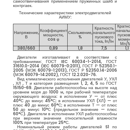
самоотвинчивания применением пружинных шайб и
контргаек.
Технические характеристики электродвигателей
АИМУ:
Кратно
Кратность
Коэффициент
началь
Напряжение,
Скольжение,
начального
мощности,
пусков
В
%
пускового
cos φ
момен
тока, Iп/Iн
Мп/
380/660
0,89
1,8
7,5
1,1
Двигатели изготавливают в соответствии с
требованиями: ГОСТ IEC 60034-1-2014, ГОСТ
31610.0-2014 (IEC 60079-0:2011), ГОСТ Р 52350.1-
2005 (МЭК 60079-1:2013), ГОСТ Р 52350.14-2006
(МЭК 60079-14:2002), ГОСТ 12.2.020-76.
Вид климатического исполнения двигателей У, УХЛ
, ХЛ , Т и категория размещения 1, 2, 4, 5 по ГОСТ
15150-69. Двигатели работоспособны на высоте над
уровнем моря до 1000 м, при рабочей температуре
окружающего воздуха: в исполнении У — от плюс
40°С до минус 45°С; в исполнении УХЛ (ХЛ) — от
плюс 40 до минус 60°С; в исполнении Т — от плюс
50 до минус 10°С (предельное значение — плюс
60°С). Двигатели в исполнении УХЛ работоспособны
при верхнем значении относительной влажности
100% при температуре 25°С.
Номинальный режим работы двигателей S1 по