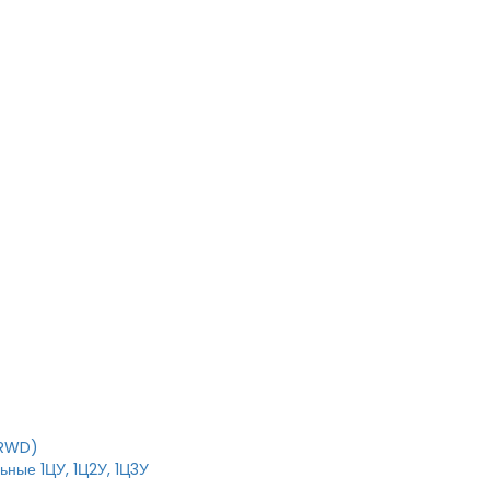
T
IRWD)
ные 1ЦУ, 1Ц2У, 1Ц3У