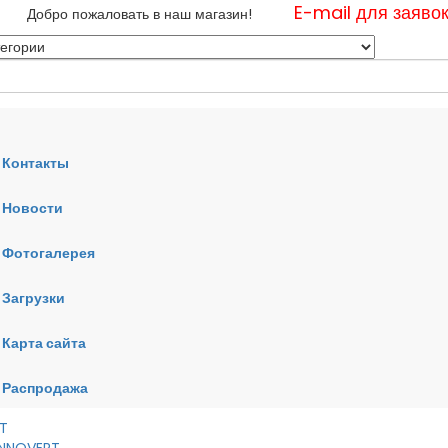
E-mail для заяво
Добро пожаловать в наш магазин!
Контакты
Новости
нные
Фотогалерея
ные
ные
Загрузки
Карта сайта
RT
VERT
AI
Распродажа
RT