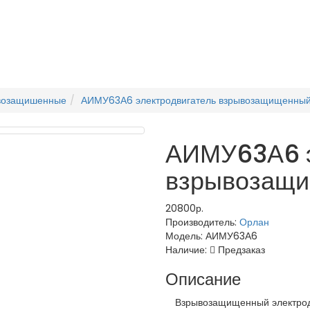
ывозащишенные
АИМУ63А6 электродвигатель взрывозащищенны
АИМУ63А6 э
взрывозащ
20800р.
Производитель:
Орлан
Модель:
АИМУ63А6
Наличие:
Предзаказ
Описание
Взрывозащищенный электродв