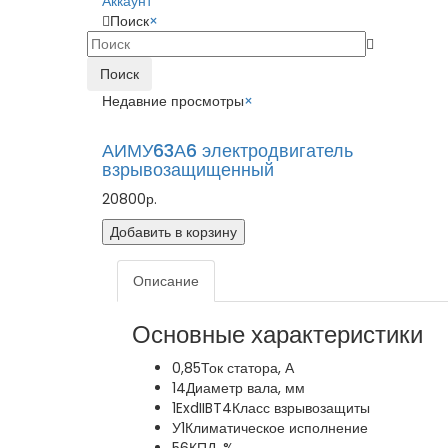
Аккаунт
Поиск
×
Поиск
Недавние просмотры
×
АИМУ63А6 электродвигатель
взрывозащищенный
20800р.
Добавить в корзину
Описание
Основные характеристики
0,85
Ток статора, А
14
Диаметр вала, мм
1ExdIIBT4
Класс взрывозащиты
У1
Климатическое исполнение