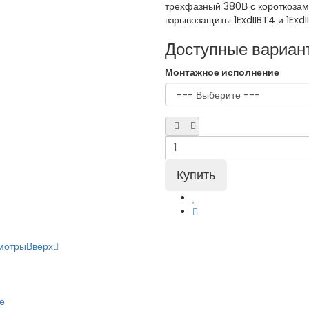
трехфазный 380В с короткозам
взрывозащиты 1ExdIIBT4 и 1ExdI
Доступные вариан
Монтажное исполнение
мотры
Вверх
е