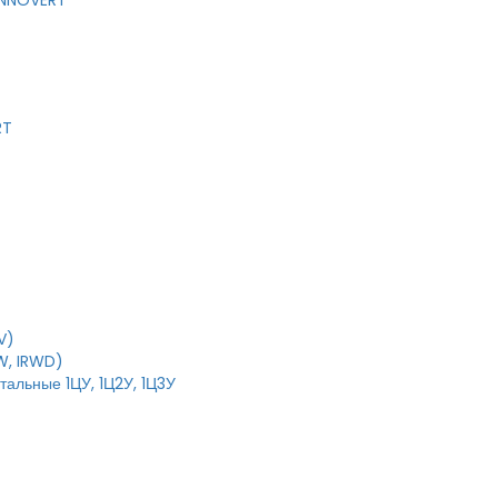
 INNOVERT
RT
V)
W, IRWD)
тальные 1ЦУ, 1Ц2У, 1Ц3У