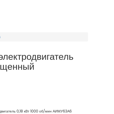
й
лектродвигатель
ищенный
игатель 0,18 кВт 1000 об/мин АИМУ63А6