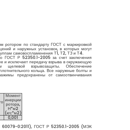
м ротором по стандарту ГОСТ с маркировкой
ений и наружных установок, в которых могут
группам самовоспламенения Т1, Т2, ТЗ и Т4.
о ГОСТ Р 52350.1-2005 за счет заключения
нее и исключает передачу взрыва в окружающую
ем щелевой взрывозащиты. Обеспечение
плотнительного кольца. Все наружные болты и
зажимы предохранены от самоотвинчивания
Момент
инерции
го
ротора,
Н*м2
(кгс*м2)
0,001
C 60079-0:2011), ГОСТ Р 52350.1-2005 (МЭК