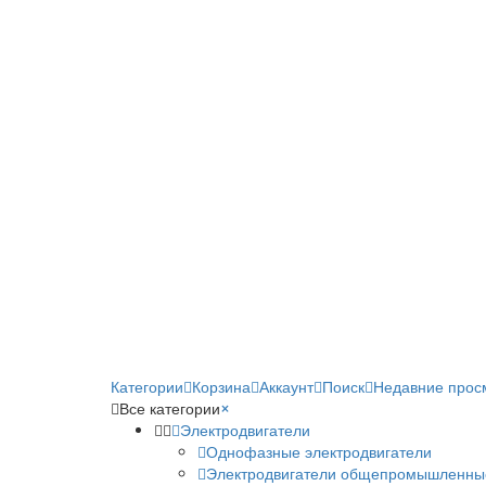
Категории
Корзина
Аккаунт
Поиск
Недавние прос
Все категории
×
Электродвигатели
Однофазные электродвигатели
Электродвигатели общепромышленны