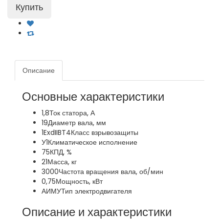
Описание
Основные характеристики
1,8
Ток статора, А
19
Диаметр вала, мм
1ExdIIBT4
Класс взрывозащиты
У1
Климатическое исполнение
75
КПД, %
21
Масса, кг
3000
Частота вращения вала, об/мин
0,75
Мощность, кВт
АИМУ
Тип электродвигателя
Описание и характеристики