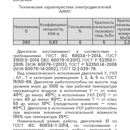
Технические характеристики электродвигателей
АИМУ:
Кратно
Кратность
Коэффициент
началь
Напряжение,
Скольжение,
начального
мощности,
пусков
В
%
пускового
cos φ
момен
тока, Iп/Iн
Мп/
380
0,83
6
6
2,2
Двигатели изготавливают в соответствии с
требованиями: ГОСТ IEC 60034-1-2014, ГОСТ
31610.0-2014 (IEC 60079-0:2011), ГОСТ Р 52350.1-
2005 (МЭК 60079-1:2013), ГОСТ Р 52350.14-2006
(МЭК 60079-14:2002), ГОСТ 12.2.020-76.
Вид климатического исполнения двигателей У, УХЛ
, ХЛ , Т и категория размещения 1, 2, 4, 5 по ГОСТ
15150-69. Двигатели работоспособны на высоте над
уровнем моря до 1000 м, при рабочей температуре
окружающего воздуха: в исполнении У — от плюс
40°С до минус 45°С; в исполнении УХЛ (ХЛ) — от
плюс 40 до минус 60°С; в исполнении Т — от плюс
50 до минус 10°С (предельное значение — плюс
60°С). Двигатели в исполнении УХЛ работоспособны
при верхнем значении относительной влажности
100% при температуре 25°С.
Номинальный режим работы двигателей S1 по
ГОСТ IEC 60034-1-2014, по согласованию с
производителем, возможна работа двигателей в