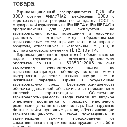
товара
Взрывозащищенный электродвигатель 0,75 кВт
3000 об/мин АИМУ71А2 трехфазный 380В с
короткозамкнутым ротором по стандарту ГОСТ с
маркировкой взрывозащиты 1ExdIIBT4 и 1ExdIIBT4Gb
предназначены для для эксплуатации во
взрывоопасных зонах помещений и наружных
установок, в которых могут образовываться
взрывоопасные смеси горючих газов или паров с
воздухом, относящихся к категориям IIА , IIВ, и
группам самовоспламенения Т1, Т2, ТЗ и Т4.
Взрывозащищенность двигателей обеспечивается
видом взрывозащиты «взрывонепроницаемая
оболочка» по ГОСТ Р 52350.1-2005 за счет
заключения электрических частей во
взрывонепроницаемую оболочку, которая может
выдерживать давление взрыва внутри нее и
исключает передачу взрыва в окружающую
взрывоопасную среду. Взрывонепроницаемость
оболочки двигателей обеспечивается применением
щелевой взрывозащиты. Обеспечение
взрывонепроницаемости ввода кабеля во вводное
отделение достигается с помощью эластичного
резинового уплотнительного кольца. Все наружные
болты и гайки, крепящие детали, обеспечивающие
взрывозащищенность, а также токоведущие и
заземляющие зажимы предохранены от
самоотвинчивания применением пружинных шайб и
контргаек.