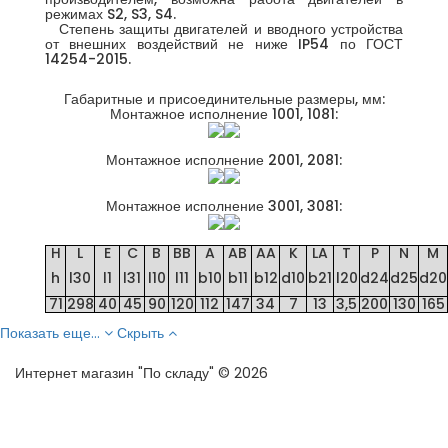
режимах S2, S3, S4.
Степень защиты двигателей и вводного устройства
от внешних воздействий не ниже IP54 по ГОСТ
14254-2015.
Габаритные и присоединительные размеры, мм:
Монтажное исполнение 1001, 1081:
Монтажное исполнение 2001, 2081:
Монтажное исполнение 3001, 3081:
H
L
E
C
B
BB
A
AB
AA
K
LA
T
P
N
M
h
l30
l1
l31
l10
l11
b10
b11
b12
d10
b21
l20
d24
d25
d20
71
298
40
45
90
120
112
147
34
7
13
3,5
200
130
165
Показать еще...
Скрыть
Интернет магазин "По складу" © 2026