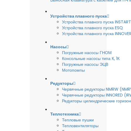
Выносная клавиатура с кабелем для ПЧ
Устройства плавного пуска
Устройства плавного пуска INSTART
Устройства плавного пуска ESQ
Устройства плавного пуска INNOVE
Насосы
Погружные насосы ГНОМ
Консольные насосы типа К, 1К
Погружные насосы ЭЦВ
Мотопомпы
Редукторы
Червячные редукторы NMRW (NMR
Червячные редукторы INNORED (IR
Редукторы цилиндрические горизон
Теплотехника
Тепловые пушки
Тепловентиляторы