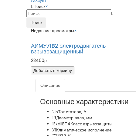
Аккаунт
Поиск
×
Поиск
Недавние просмотры
×
АИМУ71B2 электродвигатель
взрывозащищенный
23400р.
Добавить в корзину
Описание
Основные характеристики
2,5
Ток статора, А
19
Диаметр вала, мм
1ExdIIBT4
Класс взрывозащиты
У1
Климатическое исполнение