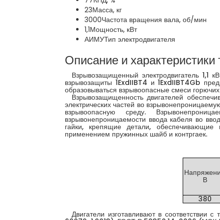
77
КПД, %
23
Масса, кг
3000
Частота вращения вала, об/мин
1,1
Мощность, кВт
АИМУ
Тип электродвигателя
Описание и характеристики 
Взрывозащищенный электродвигатель 1,1 кВ
взрывозащиты 1ExdIIBT4 и 1ExdIIBT4Gb пред
образовываться взрывоопасные смеси горючих га
Взрывозащищенность двигателей обеспечив
электрических частей во взрывонепроницаемую
взрывоопасную среду. Взрывонепрониц
взрывонепроницаемости ввода кабеля во ввод
гайки, крепящие детали, обеспечивающие
применением пружинных шайб и контргаек.
Напряжени
В
380
Двигатели изготавливают в соответствии с