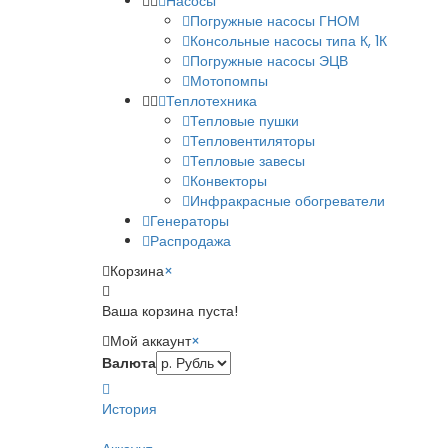
Насосы
Погружные насосы ГНОМ
Консольные насосы типа К, 1К
Погружные насосы ЭЦВ
Мотопомпы
Теплотехника
Тепловые пушки
Тепловентиляторы
Тепловые завесы
Конвекторы
Инфракрасные обогреватели
Генераторы
Распродажа
Корзина
×
Ваша корзина пуста!
Мой аккаунт
×
Валюта
История