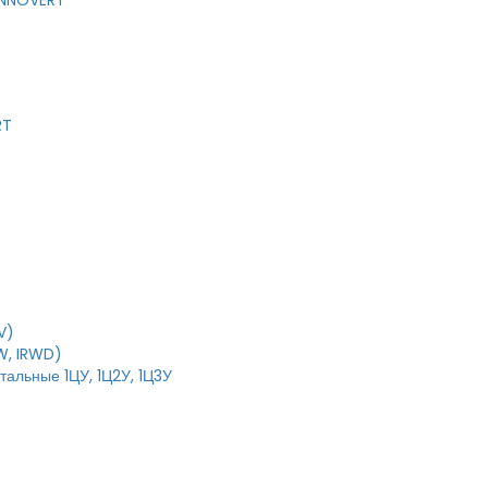
 INNOVERT
RT
V)
W, IRWD)
тальные 1ЦУ, 1Ц2У, 1Ц3У