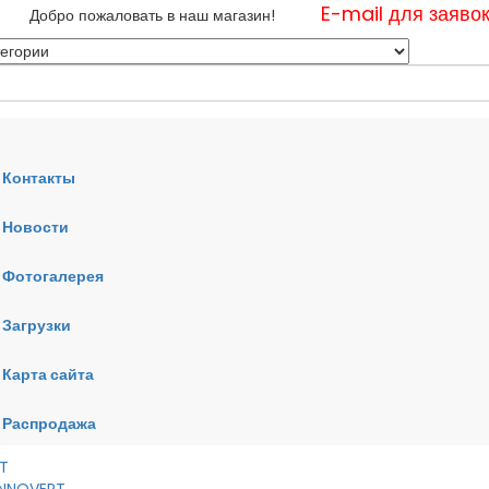
E-mail для заяво
Добро пожаловать в наш магазин!
Контакты
Новости
нные
Фотогалерея
ные
ные
Загрузки
Карта сайта
RT
VERT
AI
Распродажа
RT