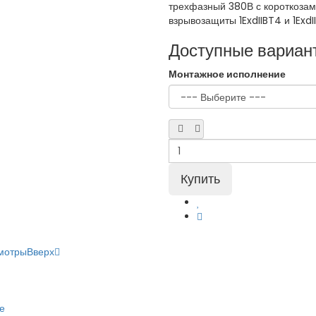
трехфазный 380В с короткозам
взрывозащиты 1ExdIIBT4 и 1ExdI
Доступные вариан
Монтажное исполнение
мотры
Вверх
е