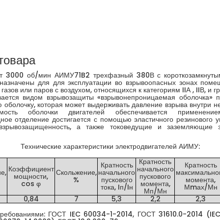
товара
т 3000 об/мин АИМУ71B2 трехфазный 380В с короткозамкнуты
назначены для для эксплуатации во взрывоопасных зонах помещ
зов или паров с воздухом, относящихся к категориям IIА , IIВ, и 
ается видом взрывозащиты «взрывонепроницаемая оболочка» п
 оболочку, которая может выдерживать давление взрыва внутри 
аемость оболочки двигателей обеспечивается применени
ное отделение достигается с помощью эластичного резинового у
 взрывозащищенность, а также токоведущие и заземляющие 
Технические характеристики электродвигателей АИМУ:
Кратность
Кратность
Кратность
Коэффициент
начального
е,
Скольжение,
начального
максимально
мощности,
пускового
%
пускового
момента,
cos φ
момента,
тока, Iп/Iн
Мmах/Мн
Мп/Мн
0,84
7
5,3
2,2
2,3
 требованиями: ГОСТ IEC 60034-1-2014, ГОСТ 31610.0-2014 (IE