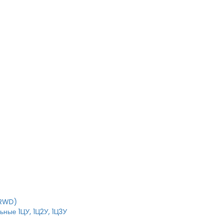
T
IRWD)
ные 1ЦУ, 1Ц2У, 1Ц3У