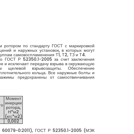
м ротором по стандарту ГОСТ с маркировкой
ений и наружных установок, в которых могут
группам самовоспламенения Т1, Т2, ТЗ и Т4.
о ГОСТ Р 52350.1-2005 за счет заключения
нее и исключает передачу взрыва в окружающую
ем щелевой взрывозащиты. Обеспечение
плотнительного кольца. Все наружные болты и
зажимы предохранены от самоотвинчивания
Момент
инерции
го
ротора,
Н*м2
(кгс*м2)
0,002
C 60079-0:2011), ГОСТ Р 52350.1-2005 (МЭК