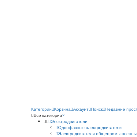
Категории
Корзина
Аккаунт
Поиск
Недавние прос
Все категории
×
Электродвигатели
Однофазные электродвигатели
Электродвигатели общепромышленны