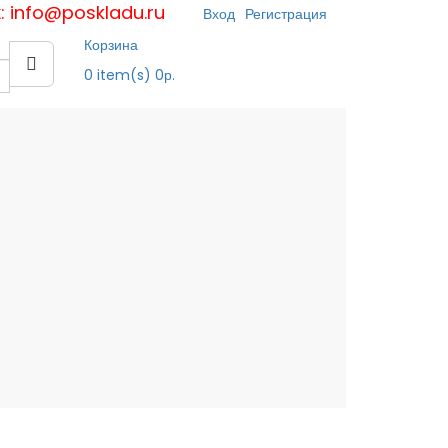
к: info@poskladu.ru
Вход
Регистрация
Корзина
0
item(s)
0р.