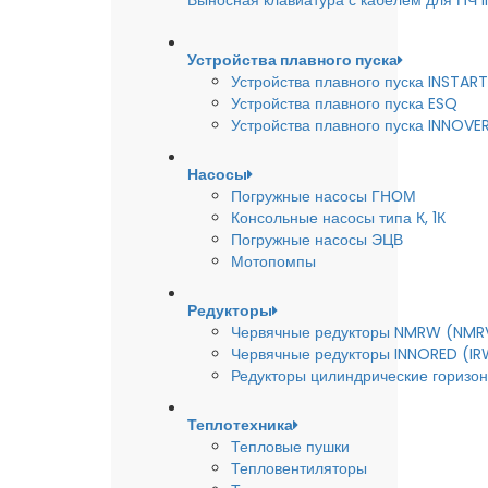
Выносная клавиатура с кабелем для ПЧ
Устройства плавного пуска
Устройства плавного пуска INSTART
Устройства плавного пуска ESQ
Устройства плавного пуска INNOVE
Насосы
Погружные насосы ГНОМ
Консольные насосы типа К, 1К
Погружные насосы ЭЦВ
Мотопомпы
Редукторы
Червячные редукторы NMRW (NMR
Червячные редукторы INNORED (IR
Редукторы цилиндрические горизон
Теплотехника
Тепловые пушки
Тепловентиляторы