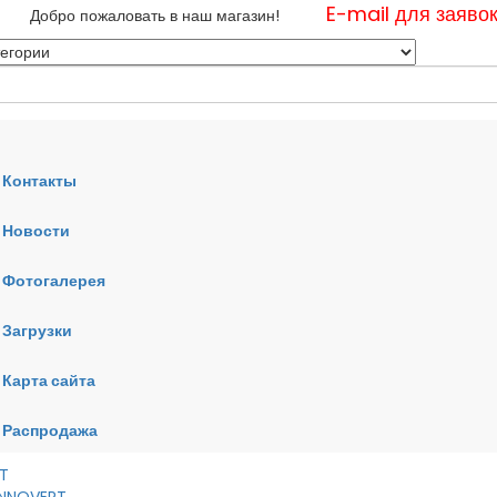
E-mail для заяво
Добро пожаловать в наш магазин!
Контакты
Новости
нные
Фотогалерея
ные
ные
Загрузки
Карта сайта
RT
VERT
AI
Распродажа
RT