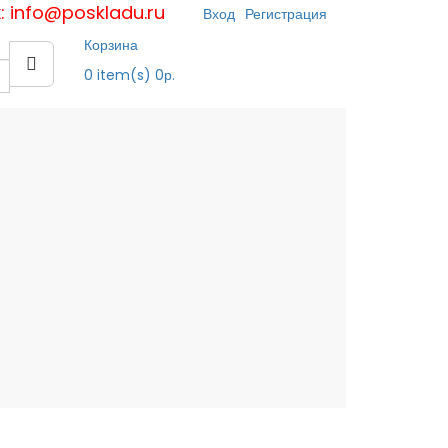
к: info@poskladu.ru
Вход
Регистрация
Корзина
0
item(s)
0р.