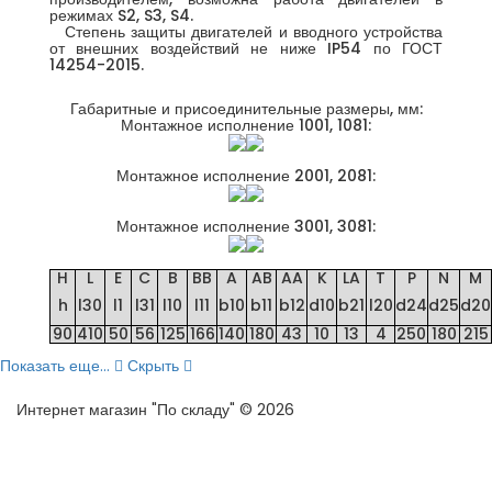
режимах S2, S3, S4.
Степень защиты двигателей и вводного устройства
от внешних воздействий не ниже IP54 по ГОСТ
14254-2015.
Габаритные и присоединительные размеры, мм:
Монтажное исполнение 1001, 1081:
Монтажное исполнение 2001, 2081:
Монтажное исполнение 3001, 3081:
H
L
E
C
B
BB
A
AB
AA
K
LA
T
P
N
M
h
l30
l1
l31
l10
l11
b10
b11
b12
d10
b21
l20
d24
d25
d20
90
410
50
56
125
166
140
180
43
10
13
4
250
180
215
Показать еще...
Скрыть
Интернет магазин "По складу" © 2026