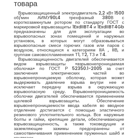
товара
Взрывозащищенный электродвигатель 2,2 кВт 1500
об/мин АИМУ90L4 трехфазный 380В с
короткозамкнутым ротором по стандарту ГОСТ с
маркировкой взрывозащиты 1ExdIIBT4 и 1ExdIIBT4Gb
предназначены для для эксплуатации во
взрывоопасных зонах помещений и наружных
установок, в которых могут образовываться
взрывоопасные смеси горючих газов или паров с
воздухом, относящихся к категориям IIА , IIВ, и
группам самовоспламенения Т1, Т2, ТЗ и Т4.
Взрывозащищенность двигателей обеспечивается
видом взрывозащиты «взрывонепроницаемая
оболочка» по ГОСТ Р 52350.1-2005 за счет
заключения электрических частей во
взрывонепроницаемую оболочку, которая может
выдерживать давление взрыва внутри нее и
исключает передачу взрыва в окружающую
взрывоопасную среду. Взрывонепроницаемость
оболочки двигателей обеспечивается применением
щелевой взрывозащиты. Обеспечение
взрывонепроницаемости ввода кабеля во вводное
отделение достигается с помощью эластичного
резинового уплотнительного кольца. Все наружные
болты и гайки, крепящие детали, обеспечивающие
взрывозащищенность, а также токоведущие и
заземляющие зажимы предохранены от
самоотвинчивания применением пружинных шайб и
контргаек.