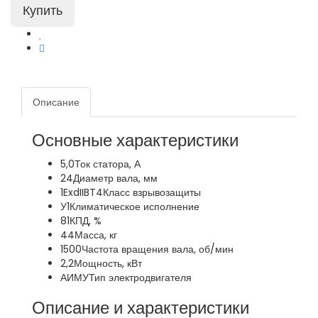
Описание
Основные характеристики
5,0
Ток статора, А
24
Диаметр вала, мм
1ExdIIBT4
Класс взрывозащиты
У1
Климатическое исполнение
81
КПД, %
44
Масса, кг
1500
Частота вращения вала, об/мин
2,2
Мощность, кВт
АИМУ
Тип электродвигателя
Описание и характеристики