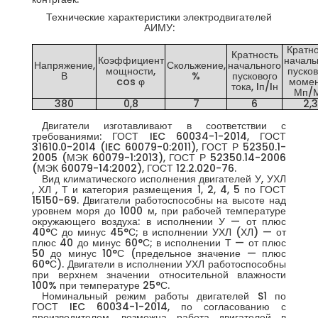
Технические характеристики электродвигателей
АИМУ:
Кратно
Кратность
Коэффициент
началь
Напряжение,
Скольжение,
начального
мощности,
пусков
В
%
пускового
cos φ
момен
тока, Iп/Iн
Мп/
380
0,8
7
6
2,3
Двигатели изготавливают в соответствии с
требованиями: ГОСТ IEC 60034-1-2014, ГОСТ
31610.0-2014 (IEC 60079-0:2011), ГОСТ Р 52350.1-
2005 (МЭК 60079-1:2013), ГОСТ Р 52350.14-2006
(МЭК 60079-14:2002), ГОСТ 12.2.020-76.
Вид климатического исполнения двигателей У, УХЛ
, ХЛ , Т и категория размещения 1, 2, 4, 5 по ГОСТ
15150-69. Двигатели работоспособны на высоте над
уровнем моря до 1000 м, при рабочей температуре
окружающего воздуха: в исполнении У — от плюс
40°С до минус 45°С; в исполнении УХЛ (ХЛ) — от
плюс 40 до минус 60°С; в исполнении Т — от плюс
50 до минус 10°С (предельное значение — плюс
60°С). Двигатели в исполнении УХЛ работоспособны
при верхнем значении относительной влажности
100% при температуре 25°С.
Номинальный режим работы двигателей S1 по
ГОСТ IEC 60034-1-2014, по согласованию с
производителем, возможна работа двигателей в