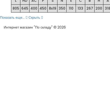
L
HD
AC
P
S
N
E
C
B
H
A
805
645
400
450
8x19
350
110
133
267
200
31
Показать еще...
Скрыть
Интернет магазин "По складу" © 2026