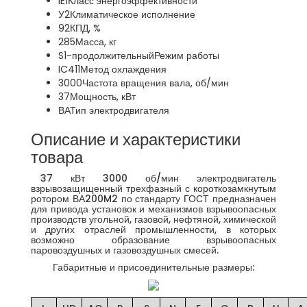
IE1
Класс энергоэффективности
У2
Климатическое исполнение
92
КПД, %
285
Масса, кг
S1-продолжительный
Режим работы
IC411
Метод охлаждения
3000
Частота вращения вала, об/мин
37
Мощность, кВт
ВА
Тип электродвигателя
Описание и характеристики
товара
37 кВт 3000 об/мин электродвигатель
взрывозащищенный трехфазный с короткозамкнутым
ротором ВА200M2 по стандарту ГОСТ предназначен
для привода установок и механизмов взрывоопасных
производств угольной, газовой, нефтяной, химической
и других отраслей промышленности, в которых
возможно образование взрывоопасных
паровоздушных и газовоздушных смесей.
Габаритные и присоединительные размеры: