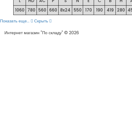
L
HD
AC
P
S
N
E
C
B
H
1060
780
560
660
8x24
550
170
190
419
280
4
Показать еще...
Скрыть
Интернет магазин "По складу" © 2026