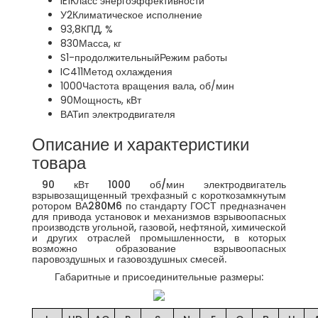
IE1
Класс энергоэффективности
У2
Климатическое исполнение
93,8
КПД, %
830
Масса, кг
S1-продолжительный
Режим работы
IC411
Метод охлаждения
1000
Частота вращения вала, об/мин
90
Мощность, кВт
ВА
Тип электродвигателя
Описание и характеристики
товара
90 кВт 1000 об/мин электродвигатель
взрывозащищенный трехфазный с короткозамкнутым
ротором ВА280M6 по стандарту ГОСТ предназначен
для привода установок и механизмов взрывоопасных
производств угольной, газовой, нефтяной, химической
и других отраслей промышленности, в которых
возможно образование взрывоопасных
паровоздушных и газовоздушных смесей.
Габаритные и присоединительные размеры: