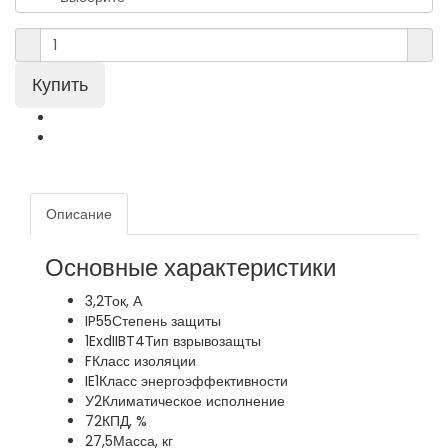
Описание
Основные характеристики
3,2
Ток, А
IP55
Степень защиты
1ExdIIBT4
Тип взрывозащты
F
Класс изоляции
IE1
Класс энергоэффективности
У2
Климатическое исполнение
72
КПД, %
27,5
Масса, кг