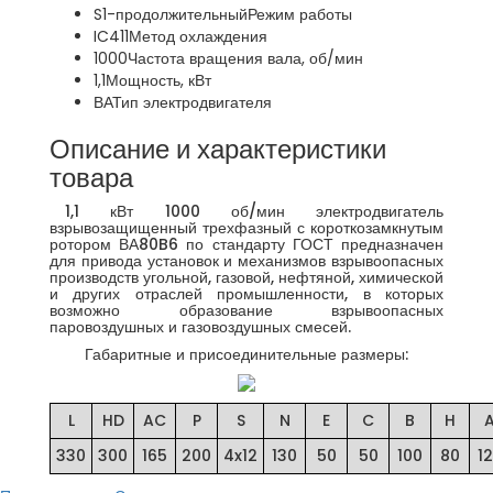
S1-продолжительный
Режим работы
IC411
Метод охлаждения
1000
Частота вращения вала, об/мин
1,1
Мощность, кВт
ВА
Тип электродвигателя
Описание и характеристики
товара
1,1 кВт 1000 об/мин электродвигатель
взрывозащищенный трехфазный с короткозамкнутым
ротором ВА80B6 по стандарту ГОСТ предназначен
для привода установок и механизмов взрывоопасных
производств угольной, газовой, нефтяной, химической
и других отраслей промышленности, в которых
возможно образование взрывоопасных
паровоздушных и газовоздушных смесей.
Габаритные и присоединительные размеры:
L
HD
AC
P
S
N
E
C
B
H
330
300
165
200
4x12
130
50
50
100
80
1