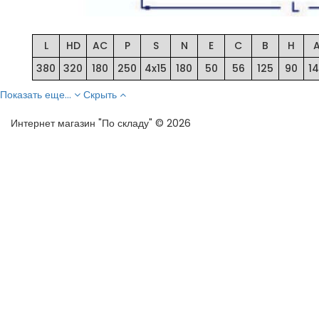
L
HD
AC
P
S
N
E
C
B
H
380
320
180
250
4x15
180
50
56
125
90
1
Показать еще...
Скрыть
Интернет магазин "По складу" © 2026