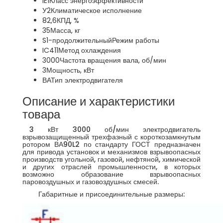
IE1
Класс энергоэффективности
У2
Климатическое исполнение
82,6
КПД, %
35
Масса, кг
S1-продолжительный
Режим работы
IC411
Метод охлаждения
3000
Частота вращения вала, об/мин
3
Мощность, кВт
ВА
Тип электродвигателя
Описание и характеристики
товара
3 кВт 3000 об/мин электродвигатель
взрывозащищенный трехфазный с короткозамкнутым
ротором ВА90L2 по стандарту ГОСТ предназначен
для привода установок и механизмов взрывоопасных
производств угольной, газовой, нефтяной, химической
и других отраслей промышленности, в которых
возможно образование взрывоопасных
паровоздушных и газовоздушных смесей.
Габаритные и присоединительные размеры: