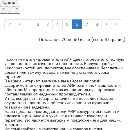
Купить
|<
<
1
2
3
4
5
6
7
8
>
>|
Показано с 76 по 90 из 115 (всего 8 страниц)
Гарантия на электродвигатели АИР дает потребителю полную
уверенность в их качестве и надежности. В случае любых
неисправностей или дефектов, мы обеспечиваем бесплатный
ремонт или замену товара в течение указанного срока
гарантии.
В нашем интернет-магазине вы найдете широкий
ассортимент электродвигателей АИР различной мощности и
оборотов. Мы предлагаем только оригинальную продукцию,
поставляемую от надежных производителей.
У нас всегда есть товар в наличии, что позволяет быстро
осуществить доставку и обеспечить клиентов нужными
товарами без задержек.
Наша цена на электродвигатели АИР конкурентоспособна и
адекватна рыночной, а учитывая отличное качество и
гарантию, это является выгодным предложением для наших
клиентов.
Не сомневайтесь в качестве наших товаров и услуг.