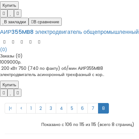
Купить
В закладки
В сравнение
АИР355MB8 электродвигатель общепромышленный
(0)
Заказы (0)
1009000р.
200 кВт 750 (740 по факту) об/мин АИР355MB8
электродвигатель асинхронный трехфазный с кор..
Купить
|<
<
1
2
3
4
5
6
7
8
Показано с 106 по 115 из 115 (всего 8 страниц)