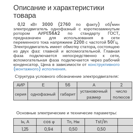
Описание и характеристики
товара
0,12 кВт 3000 (2760 по факту) об/мин
электродвигатель однофазный с короткозамкнутым
ротором АИРЕ56A2 по стандарту ГОСТ,
предназначен для использования в сети
переменного тока напряжием 220В с частотой 50Гц.
Электродвигатель имеет обмотку статора, состоящею
из двух фаз: главной и вспомогательной. Главная
фаза подключается непосредственно к сети,
вспомогательная фаза подключается через рабочий
конденсатор. Цена в зависимости от
конструктивного
(монтажного) исполнения
.
Структура условного обозначение электродвигателя:
АИР
Е
56
А
2
установочный
число
серия
однофазный
габарит
размер
полюсов
Основные электрические и техничесие параметры:
Iн, А
cos φ
Тп, Нм
Tst/In
1,25
0,94
0,50
0,50