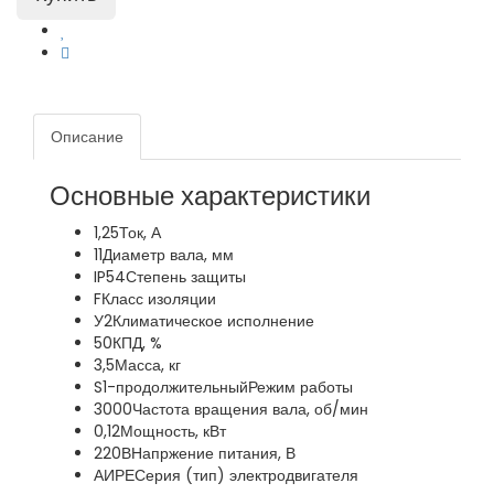
Описание
Основные характеристики
1,25
Ток, А
11
Диаметр вала, мм
IP54
Степень защиты
F
Класс изоляции
У2
Климатическое исполнение
50
КПД, %
3,5
Масса, кг
S1-продолжительный
Режим работы
3000
Частота вращения вала, об/мин
0,12
Мощность, кВт
220В
Напржение питания, В
АИРЕ
Серия (тип) электродвигателя