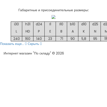
Габаритные и присоединительные размеры:
i30
h31
d24
I1
I10
b10
d10
d25
d
L
HD
P
E
B
A
K
N
240
160
140
23
71
90
5,8
95
11
Показать еще...
Скрыть
Интернет магазин "По складу" © 2026