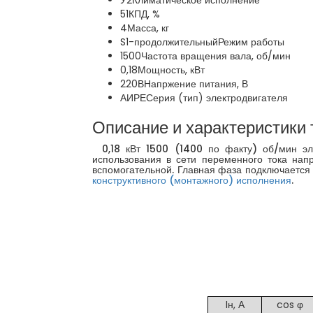
У2
Климатическое исполнение
51
КПД, %
4
Масса, кг
S1-продолжительный
Режим работы
1500
Частота вращения вала, об/мин
0,18
Мощность, кВт
220В
Напржение питания, В
АИРЕ
Серия (тип) электродвигателя
Описание и характеристики 
0,18 кВт 1500 (1400 по факту) об/мин эл
использования в сети переменного тока нап
вспомогательной. Главная фаза подключается 
конструктивного (монтажного) исполнения
.
Iн, А
cos φ