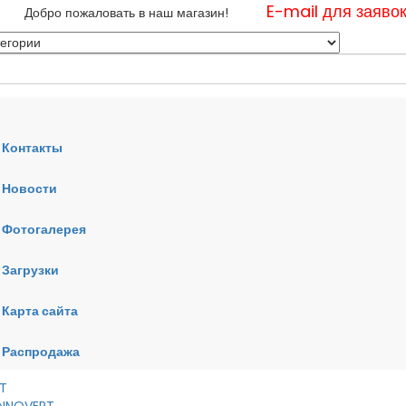
E-mail для заяво
Добро пожаловать в наш магазин!
Контакты
Новости
нные
Фотогалерея
ные
ные
Загрузки
Карта сайта
RT
VERT
AI
Распродажа
RT