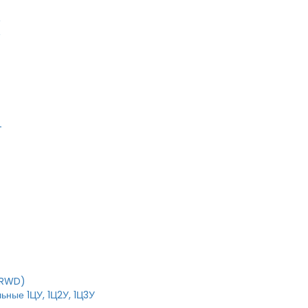
е
е
T
IRWD)
ьные 1ЦУ, 1Ц2У, 1Ц3У