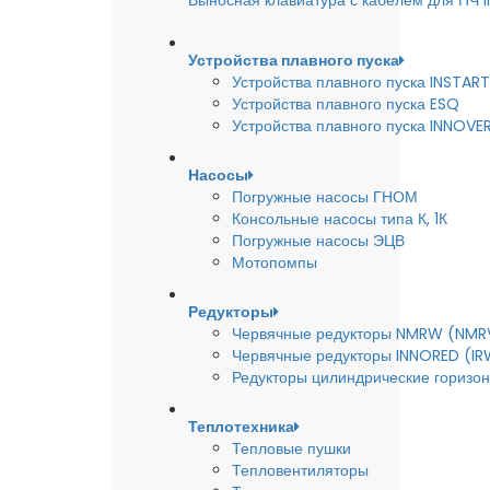
Выносная клавиатура с кабелем для ПЧ
Устройства плавного пуска
Устройства плавного пуска INSTART
Устройства плавного пуска ESQ
Устройства плавного пуска INNOVE
Насосы
Погружные насосы ГНОМ
Консольные насосы типа К, 1К
Погружные насосы ЭЦВ
Мотопомпы
Редукторы
Червячные редукторы NMRW (NMR
Червячные редукторы INNORED (IR
Редукторы цилиндрические горизон
Теплотехника
Тепловые пушки
Тепловентиляторы