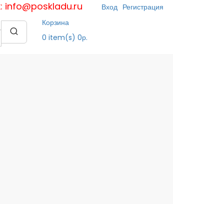
к: info@poskladu.ru
Вход
Регистрация
Корзина
0
item(s)
0р.