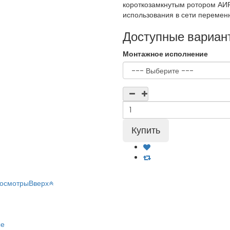
короткозамкнутым ротором АИ
использования в сети переменн
Доступные вариан
Монтажное исполнение
росмотры
Вверх
ые