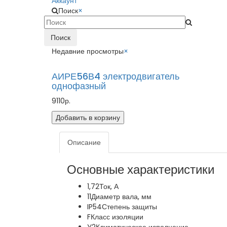
Аккаунт
Поиск
×
Поиск
Недавние просмотры
×
АИРЕ56В4 электродвигатель
однофазный
9110р.
Добавить в корзину
Описание
Основные характеристики
1,72
Ток, А
11
Диаметр вала, мм
IP54
Степень защиты
F
Класс изоляции