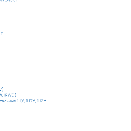
 INNOVERT
RT
V)
W, IRWD)
тальные 1ЦУ, 1Ц2У, 1Ц3У