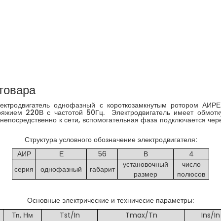
товара
ектродвигатель однофазный с короткозамкнутым ротором АИРЕ
ряжием 220В с частотой 50Гц. Электродвигатель имеет обмотку
непосредственно к сети, вспомогательная фаза подключается чере
Структура условного обозначение электродвигателя:
АИР
Е
56
В
4
установочный
число
серия
однофазный
габарит
размер
полюсов
Основные электрические и техничесие параметры:
Тп, Нм
Tst/In
Tmax/Tn
Ins/In