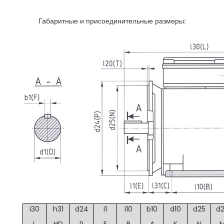
Габаритные и присоединительные размеры:
i30
h31
d24
I1
I10
b10
d10
d25
d