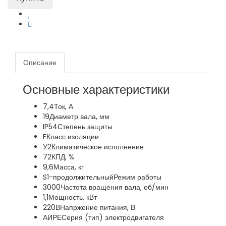
Описание
Основные характеристики
7,4
Ток, А
19
Диаметр вала, мм
IP54
Степень защиты
F
Класс изоляции
У2
Климатическое исполнение
72
КПД, %
9,6
Масса, кг
S1-продолжительный
Режим работы
3000
Частота вращения вала, об/мин
1,1
Мощность, кВт
220В
Напржение питания, В
АИРЕ
Серия (тип) электродвигателя