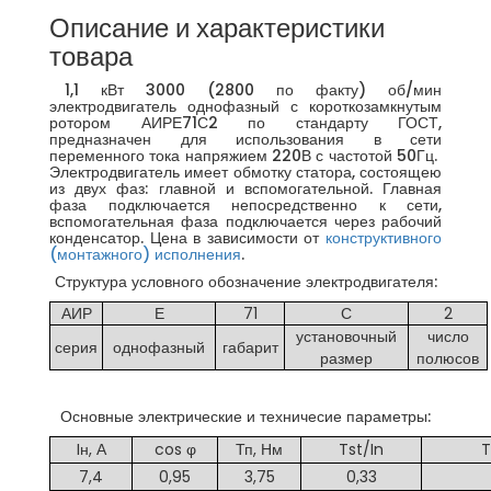
Описание и характеристики
товара
1,1 кВт 3000 (2800 по факту) об/мин
электродвигатель однофазный с короткозамкнутым
ротором АИРЕ71С2 по стандарту ГОСТ,
предназначен для использования в сети
переменного тока напряжием 220В с частотой 50Гц.
Электродвигатель имеет обмотку статора, состоящею
из двух фаз: главной и вспомогательной. Главная
фаза подключается непосредственно к сети,
вспомогательная фаза подключается через рабочий
конденсатор. Цена в зависимости от
конструктивного
(монтажного) исполнения
.
Структура условного обозначение электродвигателя:
АИР
Е
71
С
2
установочный
число
серия
однофазный
габарит
размер
полюсов
Основные электрические и техничесие параметры:
Iн, А
cos φ
Тп, Нм
Tst/In
T
7,4
0,95
3,75
0,33