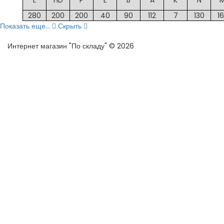
L
HD
P
E
B
A
K
N
280
200
200
40
90
112
7
130
1
Показать еще...
Скрыть
Интернет магазин "По складу" © 2026