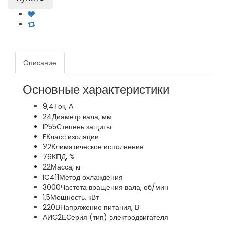
Описание
Основные характеристики
9,4
Ток, А
24
Диаметр вала, мм
IP55
Степень защиты
F
Класс изоляции
У2
Климатическое исполнение
76
КПД, %
22
Масса, кг
IC411
Метод охлаждения
3000
Частота вращения вала, об/мин
1,5
Мощность, кВт
220В
Напряжение питания, В
АИС2Е
Серия (тип) электродвигателя