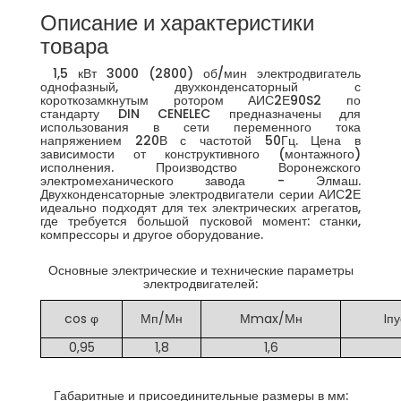
Описание и характеристики
товара
1,5 кВт 3000 (2800) об/мин электродвигатель
однофазный, двухконденсаторный с
короткозамкнутым ротором АИС2Е90S2 по
стандарту DIN CENELEC предназначены для
использования в сети переменного тока
напряжением 220В с частотой 50Гц. Цена в
зависимости от конструктивного (монтажного)
исполнения. Производство Воронежского
электромеханического завода - Элмаш.
Двухконденсаторные электродвигатели серии АИС2Е
идеально подходят для тех электрических агрегатов,
где требуется большой пусковой момент: станки,
компрессоры и другое оборудование.
Основные электрические и технические параметры
электродвигателей:
cos φ
Мп/Мн
Мmax/Мн
Iпу
0,95
1,8
1,6
Габаритные и присоединительные размеры в мм: