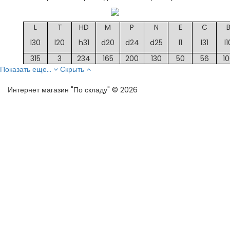
L
T
HD
M
P
N
E
C
l30
l20
h31
d20
d24
d25
l1
l31
l1
315
3
234
165
200
130
50
56
1
Показать еще...
Скрыть
Интернет магазин "По складу" © 2026