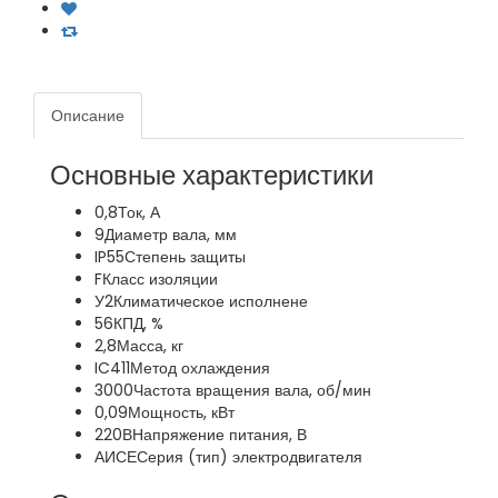
Описание
Основные характеристики
0,8
Ток, А
9
Диаметр вала, мм
IP55
Степень защиты
F
Класс изоляции
У2
Климатическое исполнене
56
КПД, %
2,8
Масса, кг
IC411
Метод охлаждения
3000
Частота вращения вала, об/мин
0,09
Мощность, кВт
220В
Напряжение питания, В
АИСЕ
Серия (тип) электродвигателя