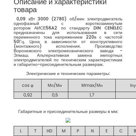
Описание и характеристики
товара
0,09 кВт 3000 (2780) об/мин электродвигатель
однофазный с короткозамкнутым
ротором АИСЕ56A2 по стандарту DIN CENELEC
предназначены для использования в сети
переменного тока напряжением 220в с частотой
50Гц. Цена в зависимости от конструктивного
(монтажного) исполнения. Производство
Воронежского электромеханического завода -
Элмаш. Альтернативная замена импортных
электродвигателей по техническим характеристикам
и габаритно-присоединительным размерам.
Электрические и технические параметры:
cos φ
Мп/Мн
Мmax/Мн
Iпу
0,92
0,5
1,7
Габаритные и присоединительные размеры в мм:
L
T
HD
M
P
N
E
C