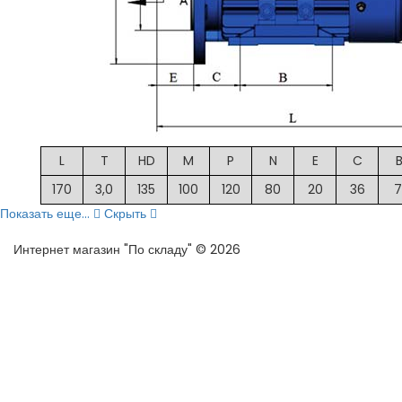
L
T
HD
M
P
N
E
C
170
3,0
135
100
120
80
20
36
7
Показать еще...
Скрыть
Интернет магазин "По складу" © 2026