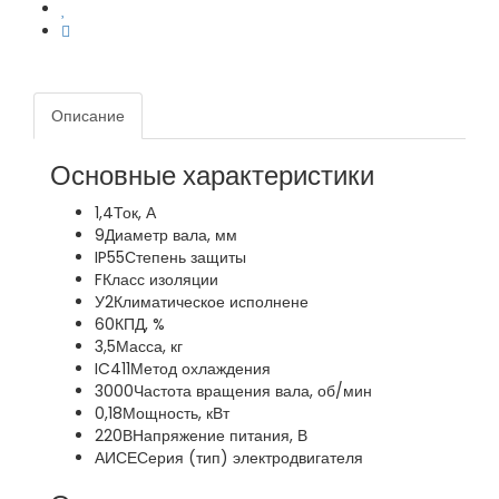
Описание
Основные характеристики
1,4
Ток, А
9
Диаметр вала, мм
IP55
Степень защиты
F
Класс изоляции
У2
Климатическое исполнене
60
КПД, %
3,5
Масса, кг
IC411
Метод охлаждения
3000
Частота вращения вала, об/мин
0,18
Мощность, кВт
220В
Напряжение питания, В
АИСЕ
Серия (тип) электродвигателя