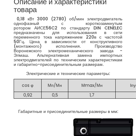
Описание и характеристики
товара
0,18 кВт 3000 (2780) об/мин электродвигатель
однофазный с короткозамкнутым
ротором АИСЕ56C2 по стандарту DIN CENELEC
предназначены для использования в сети
переменного тока напряжением 220в с частотой
50Гц. Цена в зависимости от конструктивного
(монтажного) исполнения. Производство
Воронежского электромеханического завода -
Элмаш. Альтернативная замена импортных
электродвигателей по техническим характеристикам
и габаритно-присоединительным размерам.
Электрические и технические параметры:
cos φ
Мп/Мн
Мmax/Мн
Iпу
0,92
0,5
1,7
Габаритные и присоединительные размеры в мм: