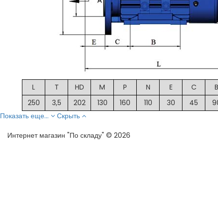
L
T
HD
M
P
N
E
C
250
3,5
202
130
160
110
30
45
9
Показать еще...
Скрыть
Интернет магазин "По складу" © 2026