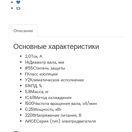
Описание
Основные характеристики
2,0
Ток, А
14
Диаметр вала, мм
IP55
Степень защиты
F
Класс изоляции
У2
Климатическое исполнение
61
КПД, %
5,8
Масса, кг
IC411
Метод охлаждения
1500
Частота вращения вала, об/мин
0,25
Мощность, кВт
220В
Напряжение питания, В
АИСЕ
Серия (тип) электродвигателя