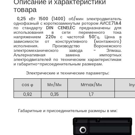
Описание и характеристики
товара
0,25 кВт 1500 (1400) об/мин электродвигатель
однофазный с короткозамкнутым ротором АИСЕ71A4
по стандарту DIN CENELEC предназначены для
использования в сети переменного тока
напряжением 220в с частотой 50Гц. Цена в
зависимости от конструктивного (монтажного)
исполнения. Производство Воронежского
электромеханического завода - Элмаш.
Альтернативная замена импортных
электродвигателей по техническим характеристикам
и габаритно-присоединительным размерам.
Электрические и технические параметры:
cos φ
Мп/Мн
Мmax/Мн
Iпу
0,92
0,35
1,7
Габаритные и присоединительные размеры в мм: