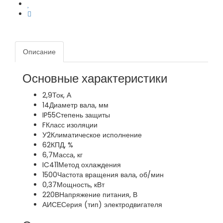
Описание
Основные характеристики
2,9
Ток, А
14
Диаметр вала, мм
IP55
Степень защиты
F
Класс изоляции
У2
Климатическое исполнение
62
КПД, %
6,7
Масса, кг
IC411
Метод охлаждения
1500
Частота вращения вала, об/мин
0,37
Мощность, кВт
220В
Напряжение питания, В
АИСЕ
Серия (тип) электродвигателя