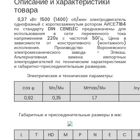
Описание и характеристики
товара
0,37 кВт 1500 (1400) об/мин электродвигатель
однофазный с короткозамкнутым ротором АИСЕ71B4
по стандарту DIN CENELEC предназначены для
использования в сети переменного тока
напряжением 220в с частотой 50Гц. Цена в
зависимости от конструктивного (монтажного)
исполнения. Производство Воронежского
электромеханического завода - Элмаш.
Альтернативная замена импортных
электродвигателей по техническим характеристикам
и габаритно-присоединительным размерам.
Электрические и технические параметры:
cos φ
Мп/Мн
Мmax/Мн
Iпу
0,92
0,35
1,7
Габаритные и присоединительные размеры в мм:
L
T
HD
M
P
N
E
C