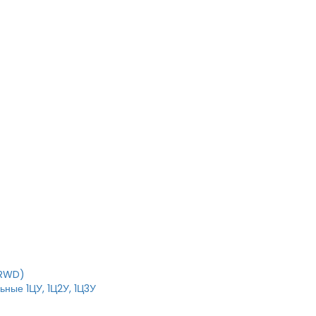
T
IRWD)
ные 1ЦУ, 1Ц2У, 1Ц3У