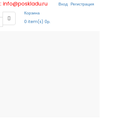
к: info@poskladu.ru
Вход
Регистрация
Корзина
0
item(s)
0р.