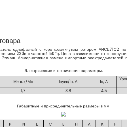
товара
атель однофазный с короткозамкнутым ротором АИСЕ71C2 по
жением 220в с частотой 50Гц. Цена в зависимости от конструкт
- Элмаш. Альтернативная замена импортных электродвигателей п
Электрические и технические параметры:
Уро
Мmax/Мн
Iпуск/Iн, А
Iн, А
1,7
3,8
4,5
Габаритные и присоединительные размеры в мм:
P
N
E
C
B
H
A
K
F