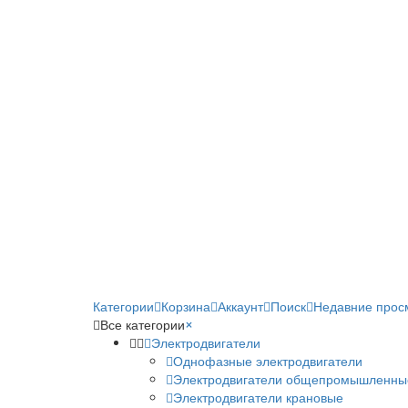
Категории
Корзина
Аккаунт
Поиск
Недавние прос
Все категории
×
Электродвигатели
Однофазные электродвигатели
Электродвигатели общепромышленны
Электродвигатели крановые