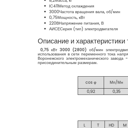
8,2
Масса, кг
IC411
Метод охлаждения
3000
Частота вращения вала, об/мин
0,75
Мощность, кВт
220В
Напряжение питания, В
АИСЕ
Серия (тип) электродвигателя
Описание и характеристики 
0,75 кВт 3000 (2800) об/мин электродвиг
использования в сети переменного тока напря
Воронежского электромеханического завода 
присоединительным размерам.
cos φ
Мп/Мн
0,92
0,35
L
T
HD
M