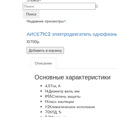
Поиск
×
Поиск
Недавние просмотры
×
АИСЕ71C2 электродвигатель однофазн
10700р.
Добавить в корзину
Описание
Основные характеристики
4,5
Ток, А
14
Диаметр вала, мм
IP55
Степень защиты
F
Класс изоляции
У2
Климатическое исполнене
70
КПД, %