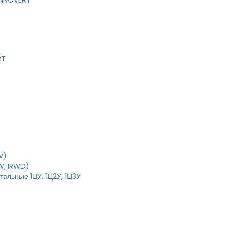
 INNOVERT
RT
V)
W, IRWD)
тальные 1ЦУ, 1Ц2У, 1Ц3У