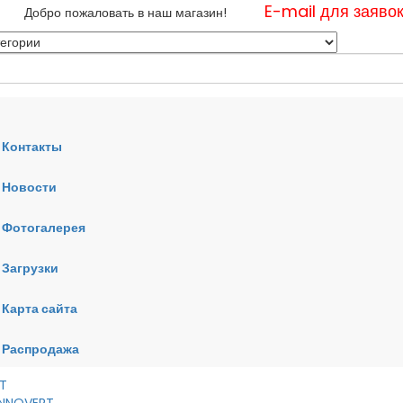
E-mail для заяво
Добро пожаловать в наш магазин!
Контакты
Новости
нные
Фотогалерея
ные
ные
Загрузки
Карта сайта
RT
VERT
AI
Распродажа
RT