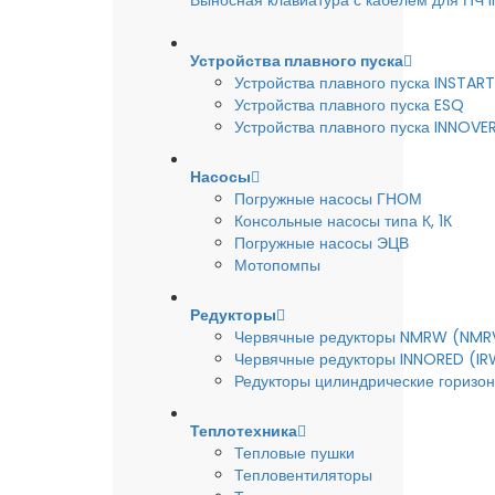
Выносная клавиатура с кабелем для ПЧ
Устройства плавного пуска
Устройства плавного пуска INSTART
Устройства плавного пуска ESQ
Устройства плавного пуска INNOVE
Насосы
Погружные насосы ГНОМ
Консольные насосы типа К, 1К
Погружные насосы ЭЦВ
Мотопомпы
Редукторы
Червячные редукторы NMRW (NMR
Червячные редукторы INNORED (IR
Редукторы цилиндрические горизон
Теплотехника
Тепловые пушки
Тепловентиляторы