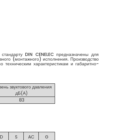
 стандарту DIN CENELEC предназначены для
ивного (монтажного) исполнения. Производство
о техническим характеристикам и габаритно-
вень звуктового давления
дБ(А)
83
D
S
AC
G