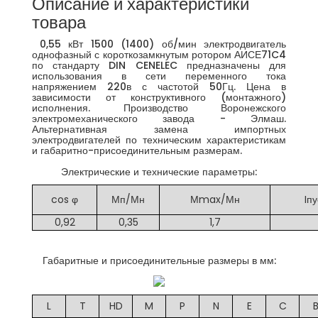
Описание и характеристики
товара
0,55 кВт 1500 (1400) об/мин электродвигатель
однофазный с короткозамкнутым ротором АИСЕ71C4
по стандарту DIN CENELEC предназначены для
использования в сети переменного тока
напряжением 220в с частотой 50Гц. Цена в
зависимости от конструктивного (монтажного)
исполнения. Производство Воронежского
электромеханического завода - Элмаш.
Альтернативная замена импортных
электродвигателей по техническим характеристикам
и габаритно-присоединительным размерам.
Электрические и технические параметры:
cos φ
Мп/Мн
Мmax/Мн
Iпу
0,92
0,35
1,7
Габаритные и присоединительные размеры в мм:
L
T
HD
M
P
N
E
C