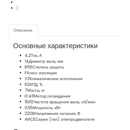
Описание
Основные характеристики
4,2
Ток, А
14
Диаметр вала, мм
IP55
Степень защиты
F
Класс изоляции
У2
Климатическое исполнение
62
КПД, %
7
Масса, кг
IC411
Метод охлаждения
1500
Частота вращения вала, об/мин
0,55
Мощность, кВт
220В
Напряжение питания, В
АИСЕ
Серия (тип) электродвигателя