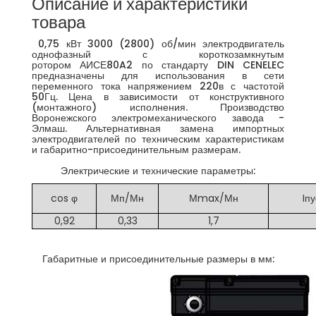
Описание и характеристики
товара
0,75 кВт 3000 (2800) об/мин электродвигатель
однофазный с короткозамкнутым
ротором АИСЕ80A2 по стандарту DIN CENELEC
предназначены для использования в сети
переменного тока напряжением 220в с частотой
50Гц. Цена в зависимости от конструктивного
(монтажного) исполнения. Производство
Воронежского электромеханического завода -
Элмаш. Альтернативная замена импортных
электродвигателей по техническим характеристикам
и габаритно-присоединительным размерам.
Электрические и технические параметры:
cos φ
Мп/Мн
Мmax/Мн
Iпу
0,92
0,33
1,7
Габаритные и присоединительные размеры в мм: