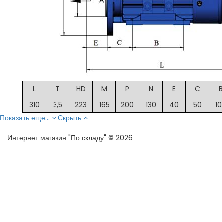
L
T
HD
M
P
N
E
C
310
3,5
223
165
200
130
40
50
1
Показать еще...
Скрыть
Интернет магазин "По складу" © 2026