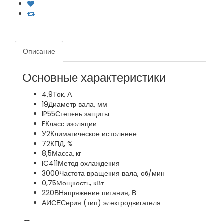
Описание
Основные характеристики
4,9
Ток, А
19
Диаметр вала, мм
IP55
Степень защиты
F
Класс изоляции
У2
Климатическое исполнене
72
КПД, %
8,5
Масса, кг
IC411
Метод охлаждения
3000
Частота вращения вала, об/мин
0,75
Мощность, кВт
220В
Напряжение питания, В
АИСЕ
Серия (тип) электродвигателя