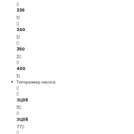
335
1
340
1
350
2
400
1
Типоразмер насоса
ЭЦВ5
11
ЭЦВ6
77