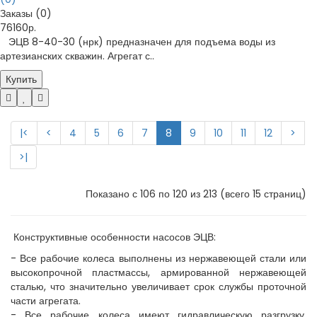
Заказы (0)
76160р.
ЭЦВ 8-40-30 (нрк) предназначен для подъема воды из
артезианских скважин. Агрегат с..
Купить
|<
<
4
5
6
7
8
9
10
11
12
>
>|
Показано с 106 по 120 из 213 (всего 15 страниц)
Конструктивные особенности насосов ЭЦВ:
- Все рабочие колеса выполнены из нержавеющей стали или
высокопрочной пластмассы, армированной нержавеющей
сталью, что значительно увеличивает срок службы проточной
части агрегата.
- Все рабочие колеса имеют гидравлическую разгрузку,