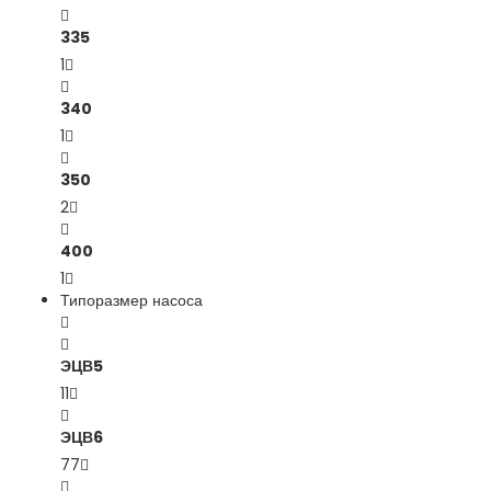
335
1
340
1
350
2
400
1
Типоразмер насоса
ЭЦВ5
11
ЭЦВ6
77