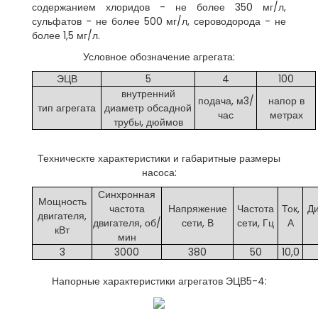
содержанием хлоридов - не более 350 мг/л,
сульфатов - не более 500 мг/л, сероводорода - не
более 1,5 мг/л.
Условное обозначение агрегата:
ЭЦВ
5
4
100
внутренний
подача, м3/
напор в
тип агрегата
диаметр обсадной
час
метрах
трубы, дюймов
Техническте характеристики и габаритные размеры
насоса:
Синхронная
Мощность
частота
Напряжение
Частота
Ток,
Ди
двигателя,
двигателя, об/
сети, В
сети, Гц
А
кВт
мин
3
3000
380
50
10,0
Напорные характеристики агрегатов ЭЦВ5-4: