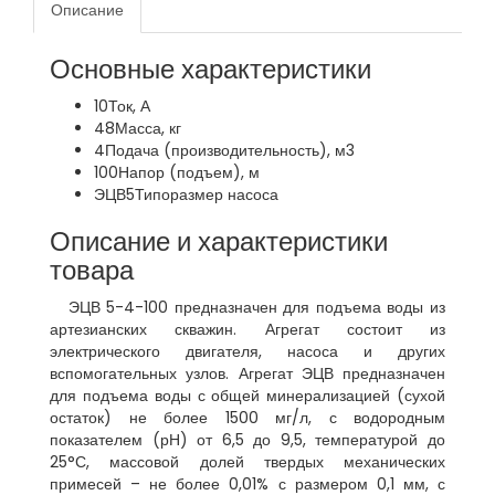
Описание
Основные характеристики
10
Ток, А
48
Масса, кг
4
Подача (производительность), м3
100
Напор (подъем), м
ЭЦВ5
Типоразмер насоса
Описание и характеристики
товара
ЭЦВ 5-4-100 предназначен для подъема воды из
артезианских скважин. Агрегат состоит из
электрического двигателя, насоса и других
вспомогательных узлов. Агрегат ЭЦВ предназначен
для подъема воды с общей минерализацией (сухой
остаток) не более 1500 мг/л, с водородным
показателем (рН) от 6,5 до 9,5, температурой до
25°С, массовой долей твердых механических
примесей – не более 0,01% с размером 0,1 мм, с