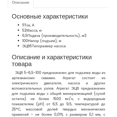
Описание
Основные характеристики
11
Ток, А
52
Масса, кг
6,5
Подача (производительность), м3
100
Напор (подъем), м
ЭЦВ5
Типоразмер насоса
Описание и характеристики
товара
ЭЦВ 5-6,5-100 предназначен для подъема воды из
артезианских скважин. Агрегат состоит из
электрического двигателя, насоса и других
вспомогательных узлов. Агрегат ЭЦВ предназначен
для подъема воды с общей минерализацией (сухой
остаток) не более 1500 мг/л, с водородным
показателем (рН) от 6,5 до 9,5, температурой до
25°С, массовой долей твердых механических
примесей – не более 0,01% с размером 0,1 мм, с