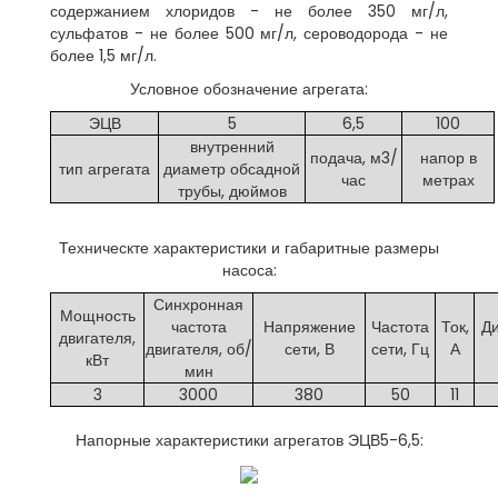
содержанием хлоридов - не более 350 мг/л,
сульфатов - не более 500 мг/л, сероводорода - не
более 1,5 мг/л.
Условное обозначение агрегата:
ЭЦВ
5
6,5
100
внутренний
подача, м3/
напор в
тип агрегата
диаметр обсадной
час
метрах
трубы, дюймов
Техническте характеристики и габаритные размеры
насоса:
Синхронная
Мощность
частота
Напряжение
Частота
Ток,
Ди
двигателя,
двигателя, об/
сети, В
сети, Гц
А
кВт
мин
3
3000
380
50
11
Напорные характеристики агрегатов ЭЦВ5-6,5: