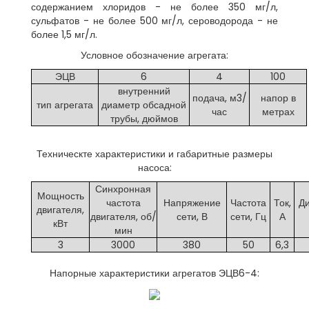
содержанием хлоридов - не более 350 мг/л,
сульфатов - не более 500 мг/л, сероводорода - не
более 1,5 мг/л.
Условное обозначение агрегата:
ЭЦВ
6
4
100
внутренний
подача, м3/
напор в
тип агрегата
диаметр обсадной
час
метрах
трубы, дюймов
Техническте характеристики и габаритные размеры
насоса:
Синхронная
Мощность
частота
Напряжение
Частота
Ток,
Ди
двигателя,
двигателя, об/
сети, В
сети, Гц
А
кВт
мин
3
3000
380
50
6,3
Напорные характеристики агрегатов ЭЦВ6-4: