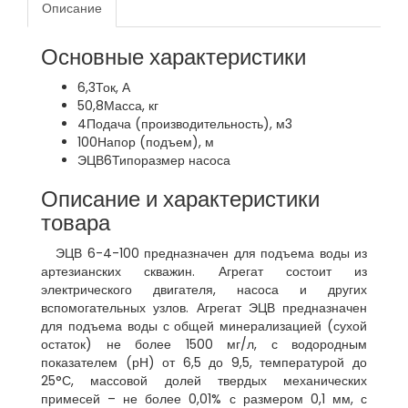
Описание
Основные характеристики
6,3
Ток, А
50,8
Масса, кг
4
Подача (производительность), м3
100
Напор (подъем), м
ЭЦВ6
Типоразмер насоса
Описание и характеристики
товара
ЭЦВ 6-4-100 предназначен для подъема воды из
артезианских скважин. Агрегат состоит из
электрического двигателя, насоса и других
вспомогательных узлов. Агрегат ЭЦВ предназначен
для подъема воды с общей минерализацией (сухой
остаток) не более 1500 мг/л, с водородным
показателем (рН) от 6,5 до 9,5, температурой до
25°С, массовой долей твердых механических
примесей – не более 0,01% с размером 0,1 мм, с