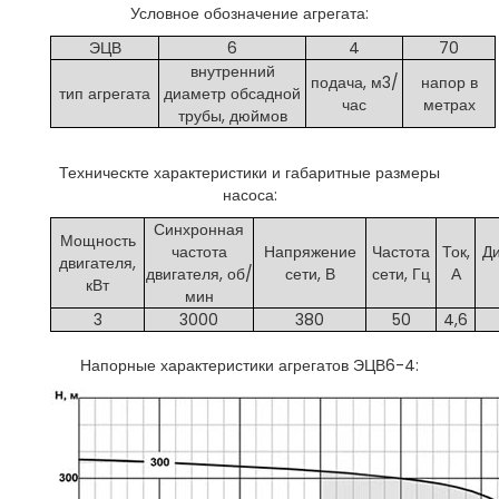
Условное обозначение агрегата:
ЭЦВ
6
4
70
внутренний
подача, м3/
напор в
тип агрегата
диаметр обсадной
час
метрах
трубы, дюймов
Техническте характеристики и габаритные размеры
насоса:
Синхронная
Мощность
частота
Напряжение
Частота
Ток,
Ди
двигателя,
двигателя, об/
сети, В
сети, Гц
А
кВт
мин
3
3000
380
50
4,6
Напорные характеристики агрегатов ЭЦВ6-4: