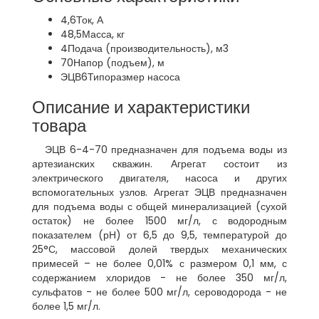
4,6
Ток, А
48,5
Масса, кг
4
Подача (производительность), м3
70
Напор (подъем), м
ЭЦВ6
Типоразмер насоса
Описание и характеристики
товара
ЭЦВ 6-4-70 предназначен для подъема воды из
артезианских скважин. Агрегат состоит из
электрического двигателя, насоса и других
вспомогательных узлов. Агрегат ЭЦВ предназначен
для подъема воды с общей минерализацией (сухой
остаток) не более 1500 мг/л, с водородным
показателем (рН) от 6,5 до 9,5, температурой до
25°С, массовой долей твердых механических
примесей – не более 0,01% с размером 0,1 мм, с
содержанием хлоридов - не более 350 мг/л,
сульфатов - не более 500 мг/л, сероводорода - не
более 1,5 мг/л.