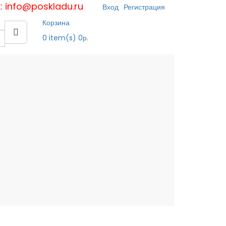
к: info@poskladu.ru
Вход
Регистрация
Корзина
0
item(s)
0р.