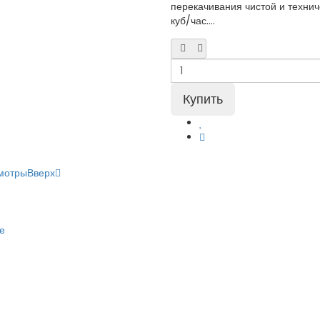
перекачивания чистой и техни
куб/час....
мотры
Вверх
е