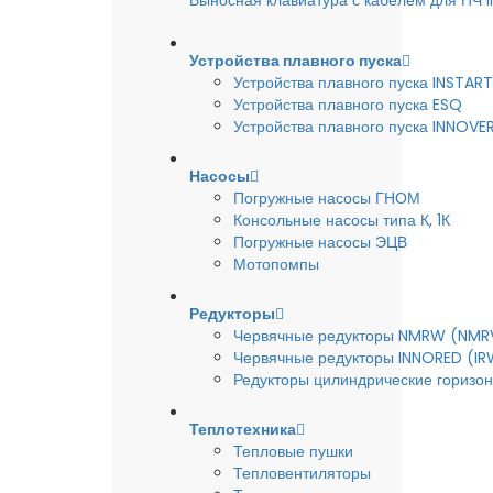
Выносная клавиатура с кабелем для ПЧ
Устройства плавного пуска
Устройства плавного пуска INSTART
Устройства плавного пуска ESQ
Устройства плавного пуска INNOVE
Насосы
Погружные насосы ГНОМ
Консольные насосы типа К, 1К
Погружные насосы ЭЦВ
Мотопомпы
Редукторы
Червячные редукторы NMRW (NMR
Червячные редукторы INNORED (IR
Редукторы цилиндрические горизон
Теплотехника
Тепловые пушки
Тепловентиляторы