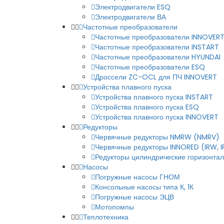
Электродвигатели ESQ
Электродвигатели ВА
Частотные преобразователи
Частотные преобразователи INNOVER
Частотные преобразователи INSTART
Частотные преобразователи HYUNDAI
Частотные преобразователи ESQ
Дроссели ZC-OCL для ПЧ INNOVERT
Устройства плавного пуска
Устройства плавного пуска INSTART
Устройства плавного пуска ESQ
Устройства плавного пуска INNOVERT
Редукторы
Червячные редукторы NMRW (NMRV)
Червячные редукторы INNORED (IRW, 
Редукторы цилиндрические горизонталь
Насосы
Погружные насосы ГНОМ
Консольные насосы типа К, 1К
Погружные насосы ЭЦВ
Мотопомпы
Теплотехника