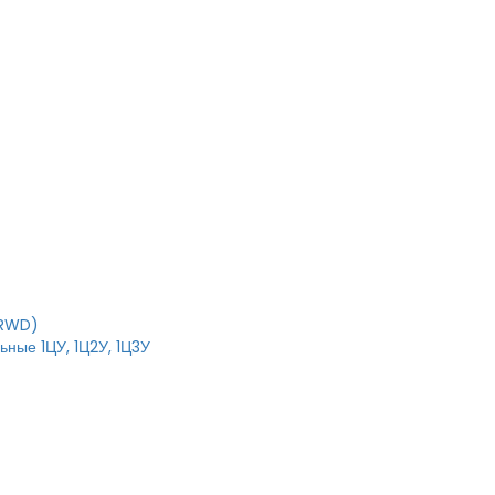
T
IRWD)
ные 1ЦУ, 1Ц2У, 1Ц3У