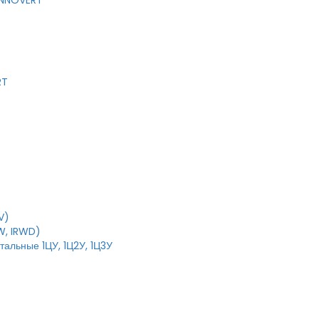
 INNOVERT
RT
V)
W, IRWD)
тальные 1ЦУ, 1Ц2У, 1Ц3У