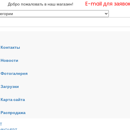
E-mail для заяво
Добро пожаловать в наш магазин!
Контакты
Новости
нные
Фотогалерея
ные
ные
Загрузки
Карта сайта
RT
VERT
AI
Распродажа
RT