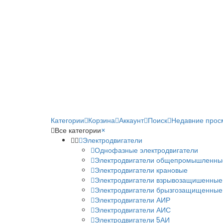
Категории
Корзина
Аккаунт
Поиск
Недавние прос
Все категории
×
Электродвигатели
Однофазные электродвигатели
Электродвигатели общепромышленны
Электродвигатели крановые
Электродвигатели взрывозащишенные
Электродвигатели брызгозащищенные
Электродвигатели АИР
Электродвигатели АИС
Электродвигатели 5АИ