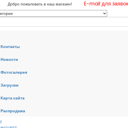
E-mail для заяво
Добро пожаловать в наш магазин!
Контакты
Новости
нные
Фотогалерея
ные
ные
Загрузки
Карта сайта
RT
VERT
AI
Распродажа
RT