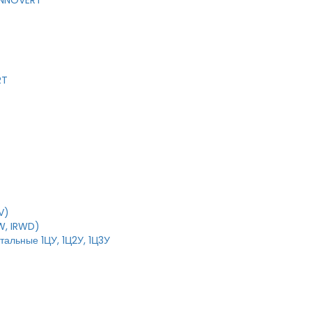
 INNOVERT
RT
V)
W, IRWD)
тальные 1ЦУ, 1Ц2У, 1Ц3У