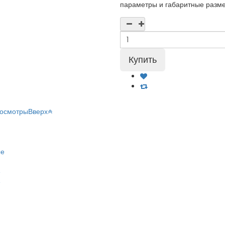
параметры и габаритные разме
росмотры
Вверх
ые
е
е