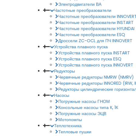
Электродвигатели ВА
Частотные преобразователи
Частотные преобразователи INNOVER
Частотные преобразователи INSTART
Частотные преобразователи HYUNDAI
Частотные преобразователи ESQ
Дроссели ZC-OCL для ПЧ INNOVERT
Устройства плавного пуска
Устройства плавного пуска INSTART
Устройства плавного пуска ESQ
Устройства плавного пуска INNOVERT
Редукторы
Червячные редукторы NMRW (NMRV)
Червячные редукторы INNORED (IRW, 
Редукторы цилиндрические горизонтал
Насосы
Погружные насосы ГНОМ
Консольные насосы типа К, 1К
Погружные насосы ЭЦВ
Мотопомпы
Теплотехника
Тепловые пушки