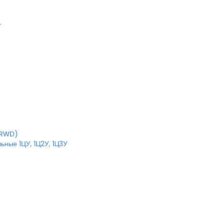
T
IRWD)
ьные 1ЦУ, 1Ц2У, 1Ц3У