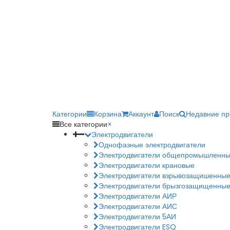
Категории
Корзина
Аккаунт
Поиск
Недавние п
Все категории
×
Электродвигатели
Однофазные электродвигатели
Электродвигатели общепромышленн
Электродвигатели крановые
Электродвигатели взрывозащишенны
Электродвигатели брызгозащищенны
Электродвигатели АИР
Электродвигатели АИС
Электродвигатели 5АИ
Электродвигатели ESQ