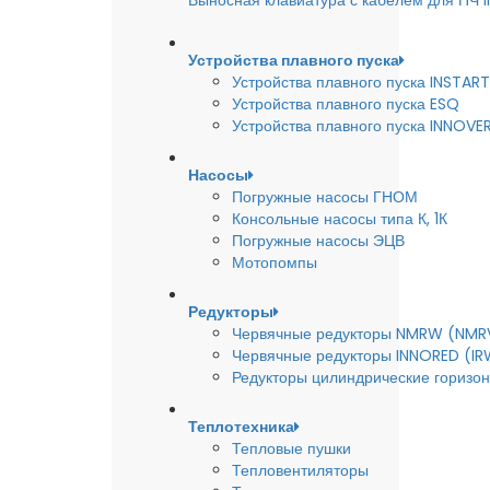
Выносная клавиатура с кабелем для ПЧ
Устройства плавного пуска
Устройства плавного пуска INSTART
Устройства плавного пуска ESQ
Устройства плавного пуска INNOVE
Насосы
Погружные насосы ГНОМ
Консольные насосы типа К, 1К
Погружные насосы ЭЦВ
Мотопомпы
Редукторы
Червячные редукторы NMRW (NMR
Червячные редукторы INNORED (IR
Редукторы цилиндрические горизон
Теплотехника
Тепловые пушки
Тепловентиляторы