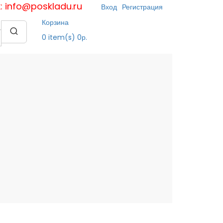
к: info@poskladu.ru
Вход
Регистрация
Корзина
0
item(s)
0р.