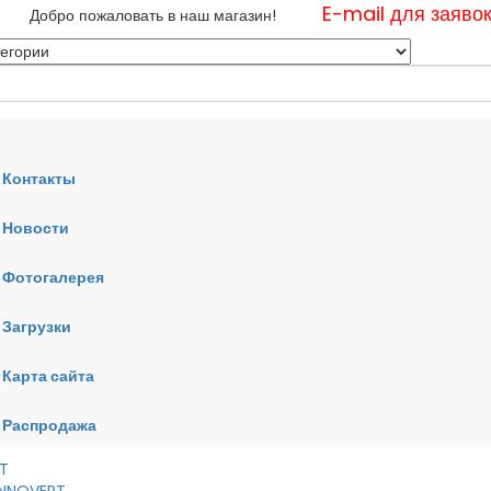
E-mail для заяво
Добро пожаловать в наш магазин!
Контакты
Новости
нные
Фотогалерея
ные
ные
Загрузки
Карта сайта
RT
VERT
AI
Распродажа
RT