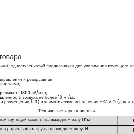
товара
ьный одноступенчатый предназначен для увеличения крутящего м
аправления и реверсивная;
тановками;
превышать 1800 об/мин;
пыленности воздуха не более 10 мг/мЗ;
ии размещения 1...3) и климатические исполнения УХЛ и О (для ка
Технические характеристики:
ый крутящий момент, на выходном валу Н*м
я родиальная нагрузка на входном валу, Н