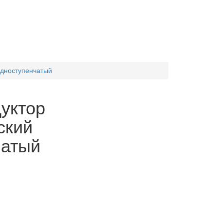
одноступенчатый
уктор
ский
чатый