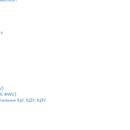
 INNOVERT
RT
V)
W, IRWD)
тальные 1ЦУ, 1Ц2У, 1Ц3У