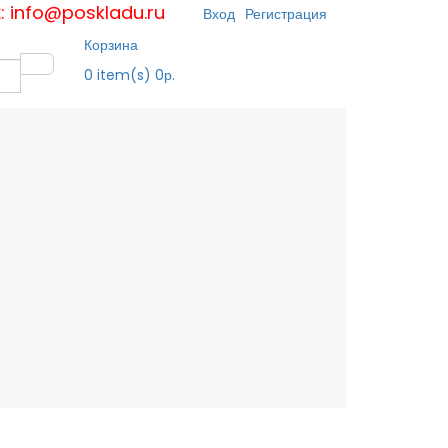
к: info@poskladu.ru
Вход
Регистрация
Корзина
0
item(s)
0р.