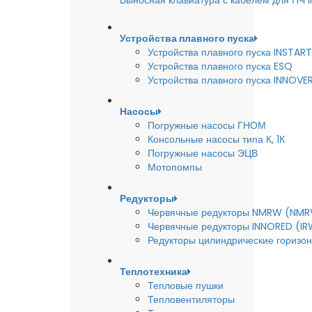
Выносная клавиатура с кабелем для ПЧ
Устройства плавного пуска
Устройства плавного пуска INSTART
Устройства плавного пуска ESQ
Устройства плавного пуска INNOVE
Насосы
Погружные насосы ГНОМ
Консольные насосы типа К, 1К
Погружные насосы ЭЦВ
Мотопомпы
Редукторы
Червячные редукторы NMRW (NMR
Червячные редукторы INNORED (IR
Редукторы цилиндрические горизон
Теплотехника
Тепловые пушки
Тепловентиляторы