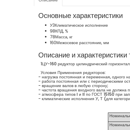
Описание
Основные характеристики
У3
Климатическое исполнение
98
КПД, %
78
Масса, кг
160
Межосевое расстояние, мм
Описание и характеристики 
1ЦУ-160 редуктор цилиндрический горизонтал
Условия Применения редукторов:
- нагрузка постоянная и переменная, одного н
- работа постоянная или с периодическими ос
- вращение валов в любую сторону;
- частота вращения входного вала не должна 
- атмосфера типов I и II по ГОСТ 15150 при за
- климатические исполнения У, Т (для категор
Номинальн
Номинальна