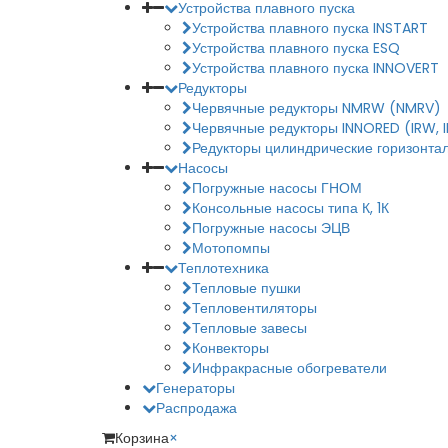
Устройства плавного пуска
Устройства плавного пуска INSTART
Устройства плавного пуска ESQ
Устройства плавного пуска INNOVERT
Редукторы
Червячные редукторы NMRW (NMRV)
Червячные редукторы INNORED (IRW, 
Редукторы цилиндрические горизонтал
Насосы
Погружные насосы ГНОМ
Консольные насосы типа К, 1К
Погружные насосы ЭЦВ
Мотопомпы
Теплотехника
Тепловые пушки
Тепловентиляторы
Тепловые завесы
Конвекторы
Инфракрасные обогреватели
Генераторы
Распродажа
Корзина
×