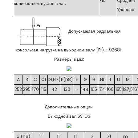
>10
Средняя
количеством пусков в час
Ударная
Допускаемая радиальная
консольгая нагрузка на выходном валу (Fr) - 9268
H
Размеры в мм:
A
B
C
C1
D(H7)
E(h8)
F
G
H
H1
I
L1
M
252
295
170
115
42
130
-
144
165
74
160
155
127,5
16
Дополнительные опции:
Выходной вал SS, DS
d (h6)
T
T1
L1
Z
Z1
m