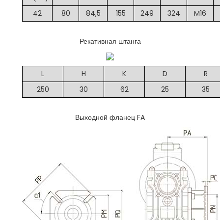
42
80
84,5
155
249
324
M16
Рекативная штанга
L
H
K
D
R
250
30
62
25
35
Выходной фланец FA