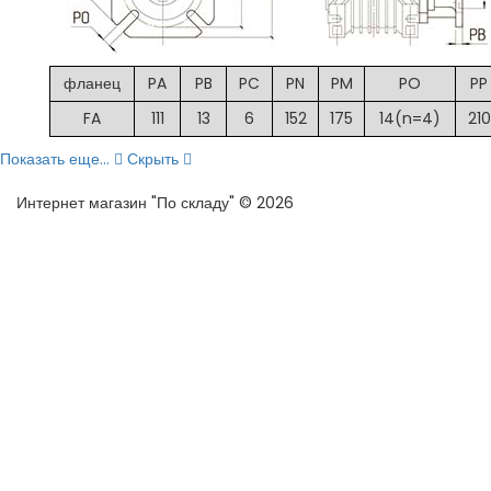
фланец
PA
PB
PC
PN
PM
PO
PP
FA
111
13
6
152
175
14(n=4)
210
Показать еще...
Скрыть
Интернет магазин "По складу" © 2026