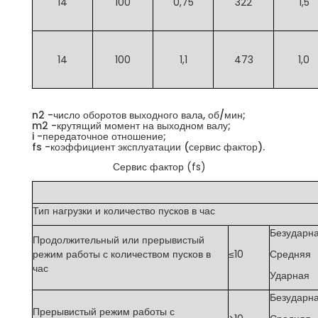
14
100
0,75
322
1,5
14
100
1,1
473
1,0
n2 -число оборотов выходного вала, об/мин;
m2 -крутящий момент на выходном валу;
i -передаточное отношение;
fs -коэффициент эксплуатации (сервис фактор).
Сервис фактор (fs)
Тип нагрузки и количество пусков в час
Безударн
Продолжительный или прерывистый
режим работы с количеством пусков в
≤10
Средняя
час
Ударная
Безударн
Прерывистый режим работы с