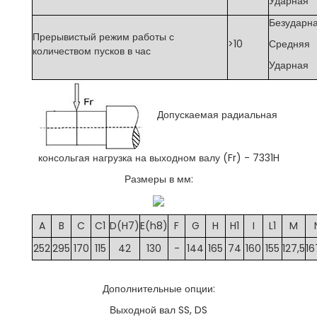
Ударная
Безударн
Прерывистый режим работы с
>10
Средняя
количеством пусков в час
Ударная
Допускаемая радиальная
консольгая нагрузка на выходном валу (Fr) - 7331
H
Размеры в мм:
A
B
C
C1
D(H7)
E(h8)
F
G
H
H1
I
L1
M
252
295
170
115
42
130
-
144
165
74
160
155
127,5
16
Дополнительные опции:
Выходной вал SS, DS