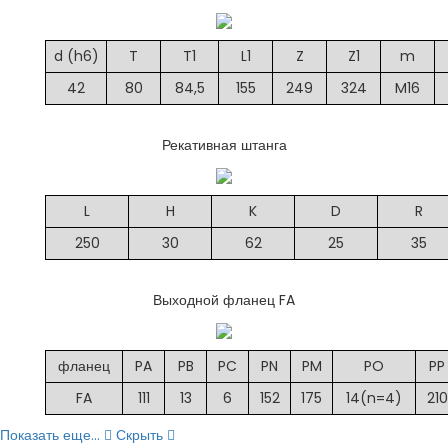
d (h6)
T
T1
L1
Z
Z1
m
42
80
84,5
155
249
324
M16
Рекативная штанга
L
H
K
D
R
250
30
62
25
35
Выходной фланец FA
фланец
PA
PB
PC
PN
PM
PO
PP
FA
111
13
6
152
175
14(n=4)
210
Показать еще...
Скрыть