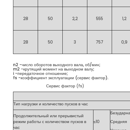
28
50
2,2
555
1,2
28
50
3
757
0,9
n2 -число оборотов выходного вала, об/мин;
m2 -крутящий момент на выходном валу;
i -передаточное отношение;
fs -коэффициент эксплуатации (сервис фактор).
Сервис фактор (fs)
Тип нагрузки и количество пусков в час
Безударн
Продолжительный или прерывистый
режим работы с количеством пусков в
≤10
Средняя
час