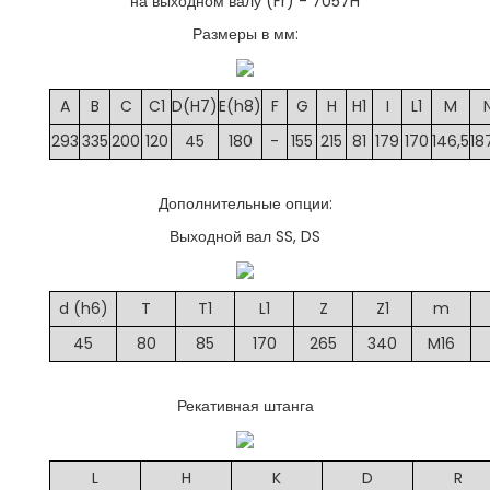
на выходном валу (Fr) - 7057
H
Размеры в мм:
A
B
C
C1
D(H7)
E(h8)
F
G
H
H1
I
L1
M
293
335
200
120
45
180
-
155
215
81
179
170
146,5
18
Дополнительные опции:
Выходной вал SS, DS
d (h6)
T
T1
L1
Z
Z1
m
45
80
85
170
265
340
M16
Рекативная штанга
L
H
K
D
R