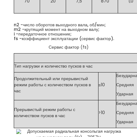
70
20
7,5
870
1,0
n2 -число оборотов выходного вала, об/мин;
m2 -крутящий момент на выходном валу;
i -передаточное отношение;
fs -коэффициент эксплуатации (сервис фактор).
Сервис фактор (fs)
Тип нагрузки и количество пусков в час
Безударн
Продолжительный или прерывистый
режим работы с количеством пусков в
≤10
Средняя
час
Ударная
Безударн
Прерывистый режим работы с
>10
Средняя
количеством пусков в час
Ударная
Допускаемая радиальная консольгая нагрузка