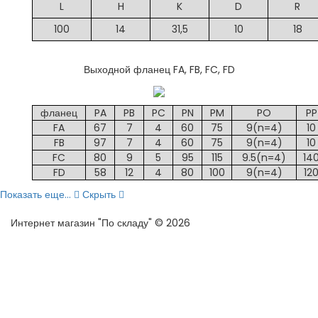
L
H
K
D
R
100
14
31,5
10
18
Выходной фланец FA, FB, FC, FD
фланец
PA
PB
PC
PN
PM
PO
PP
FA
67
7
4
60
75
9(n=4)
10
FB
97
7
4
60
75
9(n=4)
10
FC
80
9
5
95
115
9.5(n=4)
14
FD
58
12
4
80
100
9(n=4)
12
Показать еще...
Скрыть
Интернет магазин "По складу" © 2026