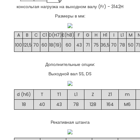
консольгая нагрузка на выходном валу (Fr) -
3142
H
Размеры в мм:
A
B
C
C1
D(H7)
E(h8)
F
G
H
H1
I
L1
M
100
121,5
70
60
18(19)
60
43
71
75
36,5
70
78
50
71
Дополнительные опции:
Выходной вал SS, DS
d (h6)
T
T1
L1
Z
Z1
m
18
40
43
78
128
164
M6
Рекативная штанга